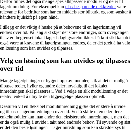
Derfor finnes det også mange spesialtilpassede moduler og deler til
lagerinnredning. For eksempel kan
plassbesparende dekkreoler
være
relevante for bedrifter som har en middels stor bilpark, og som ønsker å
håndtere hjulskift på egen hånd.
I tillegg er det viktig å huske på at behovene til en lagerløsning vil
endres over tid. På lang sikt skjer det store endringer, som overgangen
til svært begrenset lokalt lager i dagligvarebutikker. På kort sikt kan det
også være at kravene til lagerløsningen endres, da er det greit å ha valg
en løsning som kan utvides og tilpasses.
Velg en løsning som kan utvides og tilpasses
over tid
Mange lagerløsninger er bygget opp av moduler, slik at det er mulig å
tilpasse reoler, hyller og andre deler nøyaktig til det lokalet
innredningen skal plasseres i. Ved å velge en slik modulløsning er det
relativt enkelt å utnytte den tilgjengelige plassen optimalt.
Dessuten vil en fleksibel modulinnredning gjøre det enklere å utvide
og tilpasse lagerinnredningen over tid. Ved å skifte ut en eller flere
enkeltmoduler kan man endre den eksisterende innredningen, men det
er da også mulig å utvide i takt med endrede behov. Til syvende og sist
er det den beste løsningen – lagerinnredning som kan skreddersys til