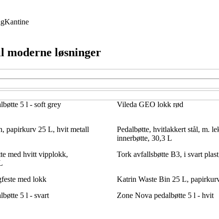
ng
Kantine
til moderne løsninger
øtte 5 l - soft grey
Vileda GEO lokk rød
, papirkurv 25 L, hvit metall
Pedalbøtte, hvitlakkert stål, m. l
innerbøtte, 30,3 L
e med hvitt vipplokk,
Tork avfallsbøtte B3, i svart plast
L
feste med lokk
Katrin Waste Bin 25 L, papirkurv
øtte 5 l - svart
Zone Nova pedalbøtte 5 l - hvit