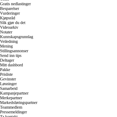
Gratis nedlastinger
Besparelser
Vurderinger
Kjøpsråd
Slik gjør du det
Videoarkiv
Notater
Kunnskapsgrunnlag
Veiledning
Mening
Stillingsannonser
Send inn tips
Deltager
Mitt dashbord
Pakke
Prisliste
Gevinster
Løsninger
Samarbeid
Kampanjepartner
Merkepartner
Markedsføringspartner
Teammedlem
Pressemeldinger
Ta kontakt