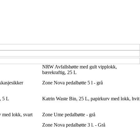
NRW Avfallsbøtte med gult vipplokk,
bærekraftig, 25 L
ekkasjesikker
Zone Nova pedalbøtte 5 l - grå
, 5 L
Katrin Waste Bin, 25 L, papirkurv med lokk, hvit
 med lokk, svart
Zone Ume pedalbøtte - grå
Zone Nova pedalbøtte 3 l. - Grå