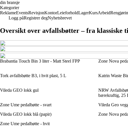
din bransje
Kategorier
Reklame
Events
Revisjon
Kontor
Leieforhold
Lager
Kurs
Arbeid
Rengjøri
Logg på
Registrer deg
Nyhetsbrevet
Oversikt over avfallsbøtter – fra klassiske 
Brabantia Touch Bin 3 liter - Matt Steel FPP
Zone Nova pedalb
Tork avfallsbøtte B3, i hvit plast, 5 L
Katrin Waste Bin
Vileda GEO lokk gul
NRW Avfallsbøtt
bærekraftig, 25 
Zone Ume pedalbøtte - svart
Vileda Geo vegg
Vileda GEO lokk blå (papir)
Zone Nova pedalb
Zone Ume pedalbøtte - hvit