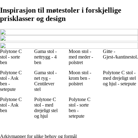
Inspirasjon til møtestoler i forskjellige
prisklasser og design
Polytone C
Gama stol -
Moon stol -
Gitte -
stol - sorte
nettrygg - 4
med meder -
Gjest-/kantinestol.
ben
ben
polstret
Polytone C
Gama stol -
Moon stol -
Polytone C stol -
stol - Ask
net ryg -
krom ben -
med drejeligt stel
ben -
Centilever
polstret
og hjul - setepute
setepute
stel
Polytone C
Polytone C
Polytone C
stol - Ask
stol - med
stol - sorte
ben
drejeligt stel
ben -
og hjul
setepute
Arkivmapper for ulike behov og formål