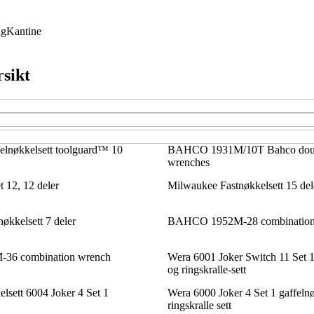
ng
Kantine
rsikt
elnøkkelsett toolguard™ 10
BAHCO 1931M/10T Bahco doub
wrenches
 12, 12 deler
Milwaukee Fastnøkkelsett 15 del
økkelsett 7 deler
BAHCO 1952M-28 combination
6 combination wrench
Wera 6001 Joker Switch 11 Set 1
og ringskralle-sett
lsett 6004 Joker 4 Set 1
Wera 6000 Joker 4 Set 1 gaffeln
ringskralle sett