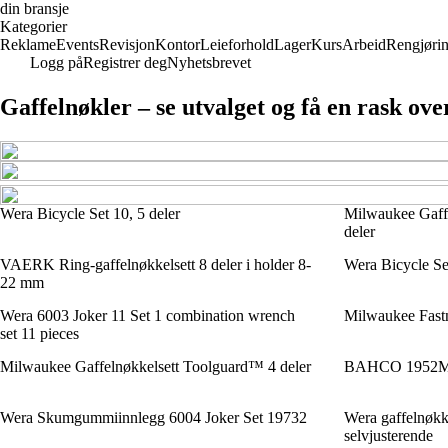
din bransje
Kategorier
Reklame
Events
Revisjon
Kontor
Leieforhold
Lager
Kurs
Arbeid
Rengjøri
Logg på
Registrer deg
Nyhetsbrevet
Gaffelnøkler – se utvalget og få en rask ove
Wera Bicycle Set 10, 5 deler
Milwaukee Gaff
deler
VAERK Ring-gaffelnøkkelsett 8 deler i holder 8-
Wera Bicycle Set
22 mm
Wera 6003 Joker 11 Set 1 combination wrench
Milwaukee Fastn
set 11 pieces
Milwaukee Gaffelnøkkelsett Toolguard™ 4 deler
BAHCO 1952M-3
Wera Skumgummiinnlegg 6004 Joker Set 19732
Wera gaffelnøkke
selvjusterende