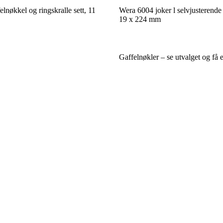
lnøkkel og ringskralle sett, 11
Wera 6004 joker l selvjusterende
19 x 224 mm
Gaffelnøkler – se utvalget og få 