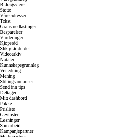
Bidragsytere
Støtte
Våre adresser
Tekst
Gratis nedlastinger
Besparelser
Vurderinger
Kjøpsråd
Slik gjør du det
Videoarkiv
Notater
Kunnskapsgrunnlag
Veiledning
Mening
Stillingsannonser
Send inn tips
Deltager
Mitt dashbord
Pakke
Prisliste
Gevinster
Løsninger
Samarbeid
Kampanjepartner
Merkepartner