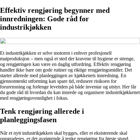
Effektiv rengjøring begynner med
innredningen: Gode råd for
industrikjøkken
Et industrikjøkken er selve motoren i enhver profesjonell
matproduksjon – men også et sted der kravene til hygiene er strenge,
og rengjøringen kan være en daglig utfordring. Effektiv rengjøring
handler ikke bare om gode rutiner og riktige rengjøringsmidler. Det
starter allerede med planleggingen av kjøkkenets innredning. En
gjennomtenkt utforming kan spare tid, redusere risikoen for
forurensning og forlenge levetiden på både inventar og utstyr. Her får
du gode råd til hvordan du kan innrede og organisere industrikjøkkenet
med rengjøringsvennlighet i fokus.
Tenk rengjøring allerede i
planleggingsfasen
Når et nytt industrikjøkken skal bygges, eller et eksisterende skal
oppgraderes, er det avgjørende å tenke rengjøring fra første stund.