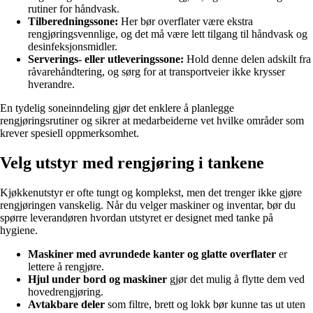
rutiner for håndvask.
Tilberedningssone:
Her bør overflater være ekstra
rengjøringsvennlige, og det må være lett tilgang til håndvask og
desinfeksjonsmidler.
Serverings- eller utleveringssone:
Hold denne delen adskilt fra
råvarehåndtering, og sørg for at transportveier ikke krysser
hverandre.
En tydelig soneinndeling gjør det enklere å planlegge
rengjøringsrutiner og sikrer at medarbeiderne vet hvilke områder som
krever spesiell oppmerksomhet.
Velg utstyr med rengjøring i tankene
Kjøkkenutstyr er ofte tungt og komplekst, men det trenger ikke gjøre
rengjøringen vanskelig. Når du velger maskiner og inventar, bør du
spørre leverandøren hvordan utstyret er designet med tanke på
hygiene.
Maskiner med avrundede kanter og glatte overflater
er
lettere å rengjøre.
Hjul under bord og maskiner
gjør det mulig å flytte dem ved
hovedrengjøring.
Avtakbare deler
som filtre, brett og lokk bør kunne tas ut uten