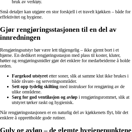
bruk av verktøy.
Små detaljer kan utgjøre en stor forskjell i et travelt kjøkken – både for
effektivitet og hygiene.
Gjør rengjøringsstasjonen til en del av
innredningen
Rengjøringsutstyr bør være lett tilgjengelig – ikke gjemt bort i et
hjørne. En dedikert rengjøringsstasjon med plass til koster, kluter,
bøtter og rengjøringsmidler gjør det enklere for medarbeiderne å holde
orden.
Fargekod utstyret
etter soner, slik at samme klut ikke brukes i
både råvare- og serveringsområder.
Sett opp tydelig skilting
med instrukser for rengjøring av de
ulike områdene.
Sørg for god ventilasjon og avløp
i rengjøringsrommet, slik at
utstyret tørker raskt og hygienisk.
Når rengjøringsstasjonen er en naturlig del av kjøkkenets flyt, blir det
enklere å opprettholde gode rutiner.
Gulv og avløp – de glemte hygienepunktene