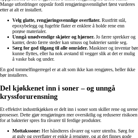
Mange utfordringer oppstår fordi rengjøringsvennlighet først vurderes
etter at alt er installert.
Velg glatte, rengjøringsvennlige overflater.
Rustfritt stål,
epoxybelegg og fugefrie flater er enklere å holde rene enn
porøse materialer.
Unngå unødvendige skjøter og hjørner.
Jo færre sprekker og
kanter, desto færre steder kan smuss og bakterier samle seg.
Sørg for god tilgang til alle områder.
Maskiner og inventar bør
kunne flyttes, eller ha nok avstand til vegger slik at det er mulig
å vaske bak og under.
En god tommelfingerregel er at alt som ikke kan rengjøres, heller ikke
bør installeres.
Del kjøkkenet inn i soner – og unngå
kryssforurensning
Et effektivt industrikjøkken er delt inn i soner som skiller rene og urene
prosesser. Dette gjør rengjøringen mer oversiktlig og reduserer risikoen
for at bakterier spres fra råvarer til ferdige produkter.
Mottakssone:
Her håndteres råvarer og varer utenfra. Sørg for
at gulv og overflater er enkle å rengjøre, og at det finnes gode