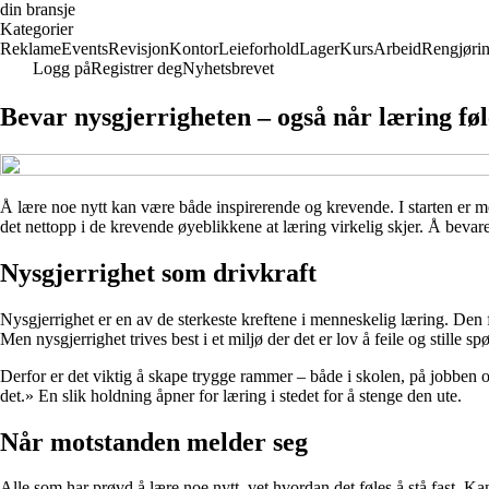
din bransje
Kategorier
Reklame
Events
Revisjon
Kontor
Leieforhold
Lager
Kurs
Arbeid
Rengjøri
Logg på
Registrer deg
Nyhetsbrevet
Bevar nysgjerrigheten – også når læring fø
Å lære noe nytt kan være både inspirerende og krevende. I starten er moti
det nettopp i de krevende øyeblikkene at læring virkelig skjer. Å bevare 
Nysgjerrighet som drivkraft
Nysgjerrighet er en av de sterkeste kreftene i menneskelig læring. Den få
Men nysgjerrighet trives best i et miljø der det er lov å feile og stille s
Derfor er det viktig å skape trygge rammer – både i skolen, på jobben o
det.» En slik holdning åpner for læring i stedet for å stenge den ute.
Når motstanden melder seg
Alle som har prøvd å lære noe nytt, vet hvordan det føles å stå fast. Ka