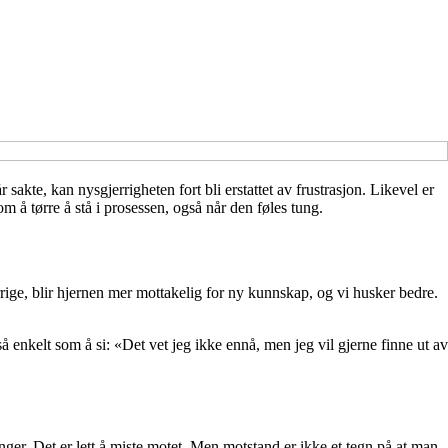
akte, kan nysgjerrigheten fort bli erstattet av frustrasjon. Likevel er
m å tørre å stå i prosessen, også når den føles tung.
errige, blir hjernen mer mottakelig for ny kunnskap, og vi husker bedre.
 enkelt som å si: «Det vet jeg ikke ennå, men jeg vil gjerne finne ut av
nger. Det er lett å miste motet. Men motstand er ikke et tegn på at man