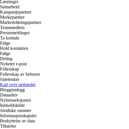
Løsninger
Samarbeid
Kampanjepartner
Merkepartner
Markedsføringspartner
Teammedlem
Pressemeldinger
Ta kontakt
Følge
Hold kontakten
Følge
Deling
Nyheter e-post
Fellesskap
Fellesskap av beboere
Sidelenker
Kart over nettstedet
Blogginnlegg
Dataarkiv
Nyhetsseksjonen
Innholdskilde
Juridiske rammer
Informasjonskapsler
Beskyttelse av data
Tillatelse