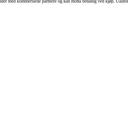
ider med kommersielle partnere og kan motta betaling ved kjøp. Uautori