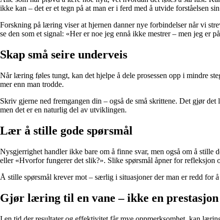
ikke kan – det er et tegn på at man er i ferd med å utvide forståelsen sin
Forskning på læring viser at hjernen danner nye forbindelser når vi str
se den som et signal: «Her er noe jeg ennå ikke mestrer – men jeg er på
Skap små seire underveis
Når læring føles tungt, kan det hjelpe å dele prosessen opp i mindre ste
mer enn man trodde.
Skriv gjerne ned fremgangen din – også de små skrittene. Det gjør det l
men det er en naturlig del av utviklingen.
Lær å stille gode spørsmål
Nysgjerrighet handler ikke bare om å finne svar, men også om å stille d
eller «Hvorfor fungerer det slik?». Slike spørsmål åpner for refleksjon 
Å stille spørsmål krever mot – særlig i situasjoner der man er redd for å 
Gjør læring til en vane – ikke en prestasjon
I en tid der resultater og effektivitet får mye oppmerksomhet, kan lærin