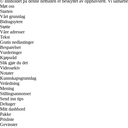
© Innholdet på denne nettsiden er beskyttet av opphavsrett. Vi samarbe
Møt oss
Starten
Vårt grunnlag
Bidragsytere
Støtte
Våre adresser
Tekst
Gratis nedlastinger
Besparelser
Vurderinger
Kjøpsråd
Slik gjør du det
Videoarkiv
Notater
Kunnskapsgrunnlag
Veiledning
Mening
Stillingsannonser
Send inn tips
Deltager
Mitt dashbord
Pakke
Prisliste
Gevinster