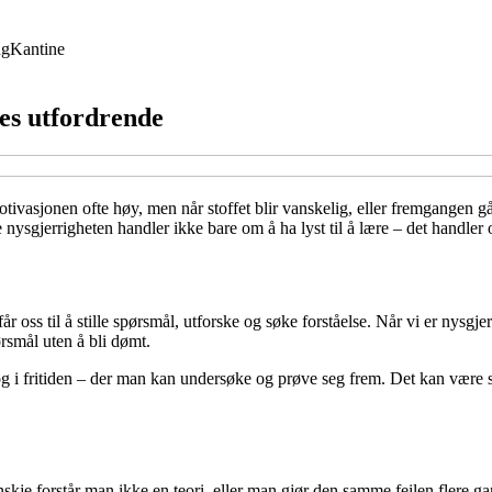
ng
Kantine
les utfordrende
vasjonen ofte høy, men når stoffet blir vanskelig, eller fremgangen går s
nysgjerrigheten handler ikke bare om å ha lyst til å lære – det handler o
r oss til å stille spørsmål, utforske og søke forståelse. Når vi er nysgj
pørsmål uten å bli dømt.
g i fritiden – der man kan undersøke og prøve seg frem. Det kan være så
nskje forstår man ikke en teori, eller man gjør den samme feilen flere ga