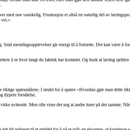
.
ever med noe vanskelig. Frustrasjon er altså en naturlig del av læringsp
 vei.»
g. Små mestringsopplevelser gir energi til å fortsette. Det kan være å fo
ettere å se hvor langt du faktisk har kommet. Og husk at læring sjelden 
e riktige spørsmålene. I stedet for å spørre «Hvordan gjør man dette ri
og dypere forståelse.
virke uvitende. Men ofte viser det seg at andre lurer på det samme. Når én 
g lett bli redusert til et middel for å nå et mål: en eksamen, et kursbev