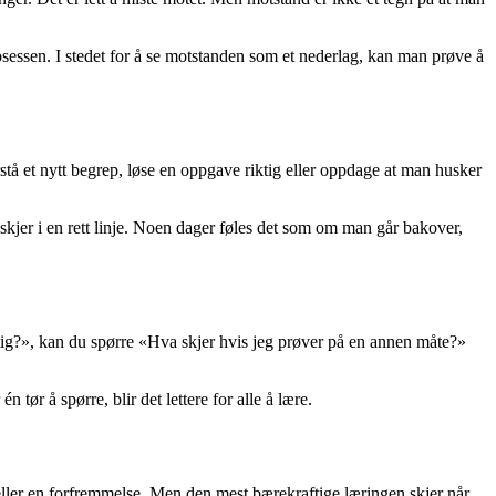
rosessen. I stedet for å se motstanden som et nederlag, kan man prøve å
rstå et nytt begrep, løse en oppgave riktig eller oppdage at man husker
skjer i en rett linje. Noen dager føles det som om man går bakover,
ktig?», kan du spørre «Hva skjer hvis jeg prøver på en annen måte?»
tør å spørre, blir det lettere for alle å lære.
is eller en forfremmelse. Men den mest bærekraftige læringen skjer når