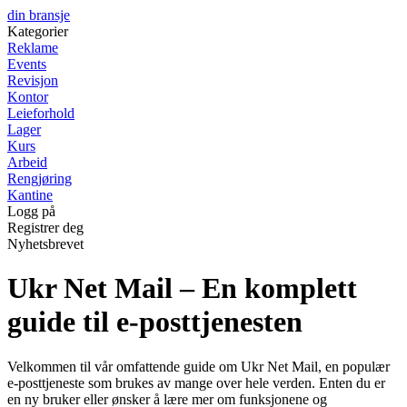
din bransje
Kategorier
Reklame
Events
Revisjon
Kontor
Leieforhold
Lager
Kurs
Arbeid
Rengjøring
Kantine
Logg på
Registrer deg
Nyhetsbrevet
Ukr Net Mail – En komplett
guide til e-posttjenesten
Velkommen til vår omfattende guide om Ukr Net Mail, en populær
e-posttjeneste som brukes av mange over hele verden. Enten du er
en ny bruker eller ønsker å lære mer om funksjonene og