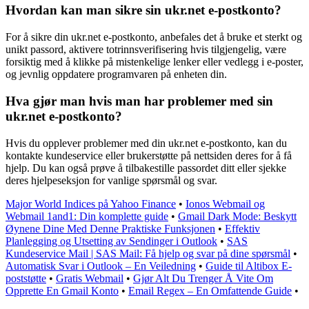
Hvordan kan man sikre sin ukr.net e-postkonto?
For å sikre din ukr.net e-postkonto, anbefales det å bruke et sterkt og
unikt passord, aktivere totrinnsverifisering hvis tilgjengelig, være
forsiktig med å klikke på mistenkelige lenker eller vedlegg i e-poster,
og jevnlig oppdatere programvaren på enheten din.
Hva gjør man hvis man har problemer med sin
ukr.net e-postkonto?
Hvis du opplever problemer med din ukr.net e-postkonto, kan du
kontakte kundeservice eller brukerstøtte på nettsiden deres for å få
hjelp. Du kan også prøve å tilbakestille passordet ditt eller sjekke
deres hjelpeseksjon for vanlige spørsmål og svar.
Major World Indices på Yahoo Finance
•
Ionos Webmail og
Webmail 1and1: Din komplette guide
•
Gmail Dark Mode: Beskytt
Øynene Dine Med Denne Praktiske Funksjonen
•
Effektiv
Planlegging og Utsetting av Sendinger i Outlook
•
SAS
Kundeservice Mail | SAS Mail: Få hjelp og svar på dine spørsmål
•
Automatisk Svar i Outlook – En Veiledning
•
Guide til Altibox E-
poststøtte
•
Gratis Webmail
•
Gjør Alt Du Trenger Å Vite Om
Opprette En Gmail Konto
•
Email Regex – En Omfattende Guide
•