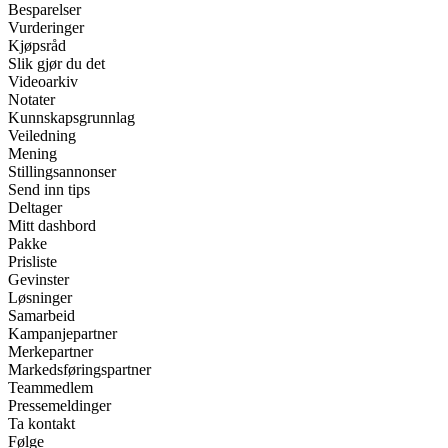
Besparelser
Vurderinger
Kjøpsråd
Slik gjør du det
Videoarkiv
Notater
Kunnskapsgrunnlag
Veiledning
Mening
Stillingsannonser
Send inn tips
Deltager
Mitt dashbord
Pakke
Prisliste
Gevinster
Løsninger
Samarbeid
Kampanjepartner
Merkepartner
Markedsføringspartner
Teammedlem
Pressemeldinger
Ta kontakt
Følge