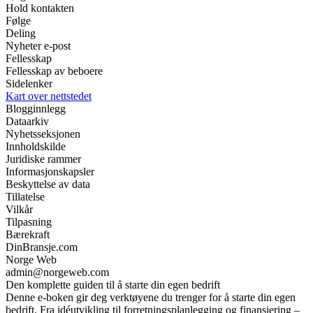
Hold kontakten
Følge
Deling
Nyheter e-post
Fellesskap
Fellesskap av beboere
Sidelenker
Kart over nettstedet
Blogginnlegg
Dataarkiv
Nyhetsseksjonen
Innholdskilde
Juridiske rammer
Informasjonskapsler
Beskyttelse av data
Tillatelse
Vilkår
Tilpasning
Bærekraft
DinBransje.com
Norge Web
admin@norgeweb.com
Den komplette guiden til å starte din egen bedrift
Denne e-boken gir deg verktøyene du trenger for å starte din egen
bedrift. Fra idéutvikling til forretningsplanlegging og finansiering –