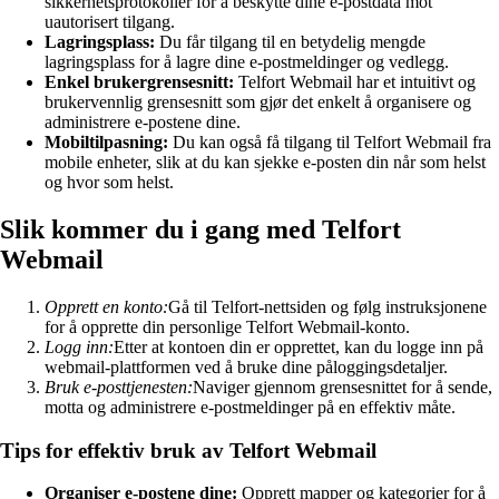
sikkerhetsprotokoller for å beskytte dine e-postdata mot
uautorisert tilgang.
Lagringsplass:
Du får tilgang til en betydelig mengde
lagringsplass for å lagre dine e-postmeldinger og vedlegg.
Enkel brukergrensesnitt:
Telfort Webmail har et intuitivt og
brukervennlig grensesnitt som gjør det enkelt å organisere og
administrere e-postene dine.
Mobiltilpasning:
Du kan også få tilgang til Telfort Webmail fra
mobile enheter, slik at du kan sjekke e-posten din når som helst
og hvor som helst.
Slik kommer du i gang med Telfort
Webmail
Opprett en konto:
Gå til Telfort-nettsiden og følg instruksjonene
for å opprette din personlige Telfort Webmail-konto.
Logg inn:
Etter at kontoen din er opprettet, kan du logge inn på
webmail-plattformen ved å bruke dine påloggingsdetaljer.
Bruk e-posttjenesten:
Naviger gjennom grensesnittet for å sende,
motta og administrere e-postmeldinger på en effektiv måte.
Tips for effektiv bruk av Telfort Webmail
Organiser e-postene dine:
Opprett mapper og kategorier for å