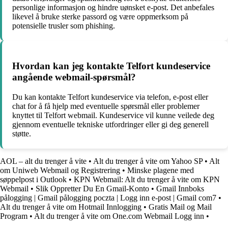
personlige informasjon og hindre uønsket e-post. Det anbefales
likevel å bruke sterke passord og være oppmerksom på
potensielle trusler som phishing.
Hvordan kan jeg kontakte Telfort kundeservice
angående webmail-spørsmål?
Du kan kontakte Telfort kundeservice via telefon, e-post eller
chat for å få hjelp med eventuelle spørsmål eller problemer
knyttet til Telfort webmail. Kundeservice vil kunne veilede deg
gjennom eventuelle tekniske utfordringer eller gi deg generell
støtte.
AOL – alt du trenger å vite
•
Alt du trenger å vite om Yahoo SP
•
Alt
om Uniweb Webmail og Registrering
•
Minske plagene med
søppelpost i Outlook
•
KPN Webmail: Alt du trenger å vite om KPN
Webmail
•
Slik Oppretter Du En Gmail-Konto
•
Gmail Innboks
pålogging | Gmail pålogging poczta | Logg inn e-post | Gmail com7
•
Alt du trenger å vite om Hotmail Innlogging
•
Gratis Mail og Mail
Program
•
Alt du trenger å vite om One.com Webmail Logg inn
•