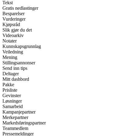
Tekst
Gratis nedlastinger
Besparelser
Vurderinger
Kjøpsråd
Slik gjør du det
Videoarkiv
Notater
Kunnskapsgrunnlag
Veiledning
Mening
Stillingsannonser
Send inn tips
Deltager
Mitt dashbord
Pakke
Prisliste
Gevinster
Løsninger
Samarbeid
Kampanjepartner
Merkepartner
Markedsføringspartner
Teammedlem
Pressemeldinger