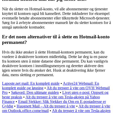
Når du sletter en Hotmail-konto, vil alle abonnementer og tjenester
knyttet til kontoen også bli kansellert. Dette inkluderer for eksempel
eventuelle betalte abonnementer eller tilknyttede Microsoft-tjenester.
Sørg for å avbryte abonnementer manuelt før du sletter kontoen for å
unngå uønskede kostnader.
Er det noen alternativer til å slette en Hotmail-konto
permanent?
Hvis du ikke ønsker å slette Hotmail-kontoen permanent, kan du
vurdere å deaktivere kontoen midlertidig. Dette lar deg ta en pause
fra kontoen uten å miste dataene dine permanent. Du kan vanligvis
deaktivere kontoen i innstillingsmenyen og deretter aktivere den
igjen senere hvis du ønsker det. Husk at deaktivering ikke fjerner
data, mens sletting er permanent.
Laposte.net mail: En komplett guide
•
Active24 Webmail: En
komplett guide og løsning
•
Alt du trenger å vite om OVH Webmail
Pro
•
Søkeord: Den ultimate guiden
•
Livet uten e-post: Oppsett og
beste praksis
•
Alt du trenger å vite om Tesla-aksjen på Yahoo
Finance
•
Email Sjekker: Slik Sjekker du Om en E-postadresse er
Gyldig
•
Haugnett Mail – Alt du trenger å vite
•
Alt du trenger å vite
om Outlook.office.come/mail
•
Alt du trenger å vite om Tesla-aksjen