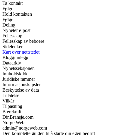
Ta kontakt
Følge
Hold kontakten
Følge
Deling
Nyheter e-post
Fellesskap
Fellesskap av beboere
Sidelenker
Kart over nettstedet
Blogginnlegg
Dataarkiv
Nyhetsseksjonen
Innholdskilde
Juridiske rammer
Informasjonskapsler
Beskyttelse av data
Tillatelse
Vilkår
Tilpasning
Bærekraft
DinBransje.com
Norge Web
admin@norgeweb.com
Den komplette guiden til å starte din egen bedrift