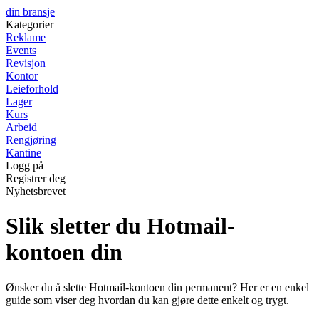
din bransje
Kategorier
Reklame
Events
Revisjon
Kontor
Leieforhold
Lager
Kurs
Arbeid
Rengjøring
Kantine
Logg på
Registrer deg
Nyhetsbrevet
Slik sletter du Hotmail-
kontoen din
Ønsker du å slette Hotmail-kontoen din permanent? Her er en enkel
guide som viser deg hvordan du kan gjøre dette enkelt og trygt.