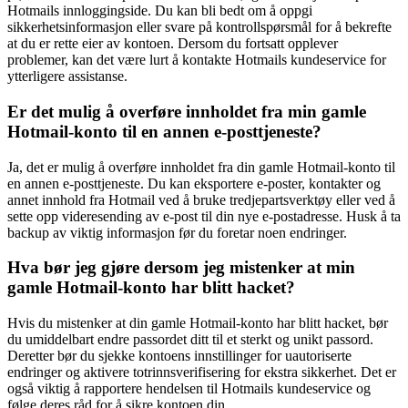
Hotmails innloggingside. Du kan bli bedt om å oppgi
sikkerhetsinformasjon eller svare på kontrollspørsmål for å bekrefte
at du er rette eier av kontoen. Dersom du fortsatt opplever
problemer, kan det være lurt å kontakte Hotmails kundeservice for
ytterligere assistanse.
Er det mulig å overføre innholdet fra min gamle
Hotmail-konto til en annen e-posttjeneste?
Ja, det er mulig å overføre innholdet fra din gamle Hotmail-konto til
en annen e-posttjeneste. Du kan eksportere e-poster, kontakter og
annet innhold fra Hotmail ved å bruke tredjepartsverktøy eller ved å
sette opp videresending av e-post til din nye e-postadresse. Husk å ta
backup av viktig informasjon før du foretar noen endringer.
Hva bør jeg gjøre dersom jeg mistenker at min
gamle Hotmail-konto har blitt hacket?
Hvis du mistenker at din gamle Hotmail-konto har blitt hacket, bør
du umiddelbart endre passordet ditt til et sterkt og unikt passord.
Deretter bør du sjekke kontoens innstillinger for uautoriserte
endringer og aktivere totrinnsverifisering for ekstra sikkerhet. Det er
også viktig å rapportere hendelsen til Hotmails kundeservice og
følge deres råd for å sikre kontoen din.