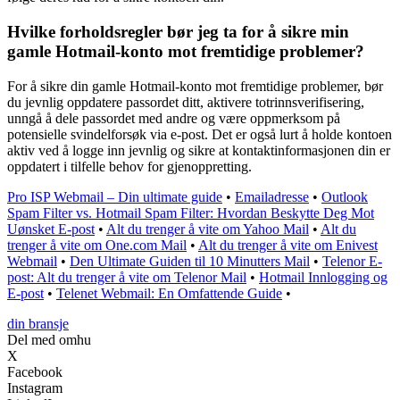
Hvilke forholdsregler bør jeg ta for å sikre min
gamle Hotmail-konto mot fremtidige problemer?
For å sikre din gamle Hotmail-konto mot fremtidige problemer, bør
du jevnlig oppdatere passordet ditt, aktivere totrinnsverifisering,
unngå å dele passordet med andre og være oppmerksom på
potensielle svindelforsøk via e-post. Det er også lurt å holde kontoen
aktiv ved å logge inn jevnlig og sikre at kontaktinformasjonen din er
oppdatert i tilfelle behov for gjenoppretting.
Pro ISP Webmail – Din ultimate guide
•
Emailadresse
•
Outlook
Spam Filter vs. Hotmail Spam Filter: Hvordan Beskytte Deg Mot
Uønsket E-post
•
Alt du trenger å vite om Yahoo Mail
•
Alt du
trenger å vite om One.com Mail
•
Alt du trenger å vite om Enivest
Webmail
•
Den Ultimate Guiden til 10 Minutters Mail
•
Telenor E-
post: Alt du trenger å vite om Telenor Mail
•
Hotmail Innlogging og
E-post
•
Telenet Webmail: En Omfattende Guide
•
din bransje
Del med omhu
X
Facebook
Instagram