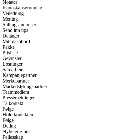
Notater
Kunnskapsgrunnlag
Veiledning
Mening
Stillingsannonser
Send inn tips
Deltager
Mitt dashbord
Pakke
Prisliste
Gevinster
Løsninger
Samarbeid
Kampanjepartner
Merkepartner
Markedsføringspartner
Teammedlem
Pressemeldinger
Ta kontakt
Følge
Hold kontakten
Følge
Deling
Nyheter e-post
Fellesskap