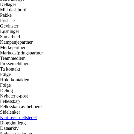
Deltager
Mitt dashbord
Pakke
Prisliste
Gevinster
Løsninger
Samarbeid
Kampanjepartner
Merkepartner
Markedsføringspartner
Teammedlem
Pressemeldinger
Ta kontakt
Følge
Hold kontakten
Følge
Deling
Nyheter e-post
Fellesskap
Fellesskap av beboere
Sidelenker
Kart over nettstedet
Blogginnlegg
Dataarkiv
Nyhetsseksjonen