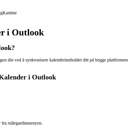
ng
Kantine
er i Outlook
look?
en din ved å synkronisere kalenderinnholdet ditt på begge plattformene.
e Kalender i Outlook
er fra rullegardinmenyen.