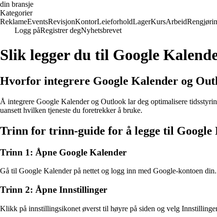
din bransje
Kategorier
Reklame
Events
Revisjon
Kontor
Leieforhold
Lager
Kurs
Arbeid
Rengjøri
Logg på
Registrer deg
Nyhetsbrevet
Slik legger du til Google Kalend
Hvorfor integrere Google Kalender og Out
Å integrere Google Kalender og Outlook lar deg optimalisere tidsstyring
uansett hvilken tjeneste du foretrekker å bruke.
Trinn for trinn-guide for å legge til Googl
Trinn 1: Åpne Google Kalender
Gå til Google Kalender på nettet og logg inn med Google-kontoen din.
Trinn 2: Åpne Innstillinger
Klikk på innstillingsikonet øverst til høyre på siden og velg Innstilling