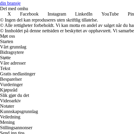
din bransje
Del med omhu
X
Facebook
Instagram
LinkedIn
YouTube
Pin
© Ingen del kan reproduseres uten skriftlig tillatelse.
© Alle rettigheter forbeholdt. Vi kan motta en andel av salget når du h
© Innholdet på denne nettsiden er beskyttet av opphavsrett. Vi samarbe
Møt oss
Starten
Vårt grunnlag
Bidragsytere
Støtte
Våre adresser
Tekst
Gratis nedlastinger
Besparelser
Vurderinger
Kjøpsråd
Slik gjør du det
Videoarkiv
Notater
Kunnskapsgrunnlag
Veiledning
Mening
Stillingsannonser
Send inn tips