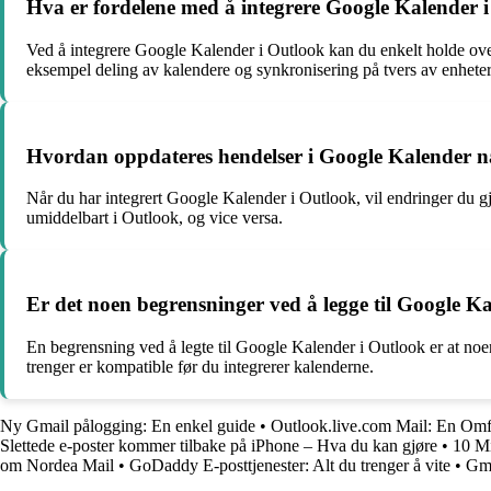
Hva er fordelene med å integrere Google Kalender 
Ved å integrere Google Kalender i Outlook kan du enkelt holde over
eksempel deling av kalendere og synkronisering på tvers av enheter
Hvordan oppdateres hendelser i Google Kalender nå
Når du har integrert Google Kalender i Outlook, vil endringer du 
umiddelbart i Outlook, og vice versa.
Er det noen begrensninger ved å legge til Google K
En begrensning ved å legte til Google Kalender i Outlook er at noen 
trenger er kompatible før du integrerer kalenderne.
Ny Gmail pålogging: En enkel guide
•
Outlook.live.com Mail: En Omf
Slettede e-poster kommer tilbake på iPhone – Hva du kan gjøre
•
10 Mi
om Nordea Mail
•
GoDaddy E-posttjenester: Alt du trenger å vite
•
Gma