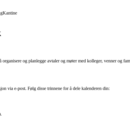
ng
Kantine
k
å organisere og planlegge avtaler og møter med kolleger, venner og fami
on via e-post. Følg disse trinnene for å dele kalenderen din:
).