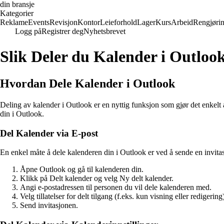
din bransje
Kategorier
Reklame
Events
Revisjon
Kontor
Leieforhold
Lager
Kurs
Arbeid
Rengjøri
Logg på
Registrer deg
Nyhetsbrevet
Slik Deler du Kalender i Outloo
Hvordan Dele Kalender i Outlook
Deling av kalender i Outlook er en nyttig funksjon som gjør det enkelt 
din i Outlook.
Del Kalender via E-post
En enkel måte å dele kalenderen din i Outlook er ved å sende en invitasj
Åpne Outlook og gå til kalenderen din.
Klikk på Delt kalender og velg Ny delt kalender.
Angi e-postadressen til personen du vil dele kalenderen med.
Velg tillatelser for delt tilgang (f.eks. kun visning eller redigering
Send invitasjonen.