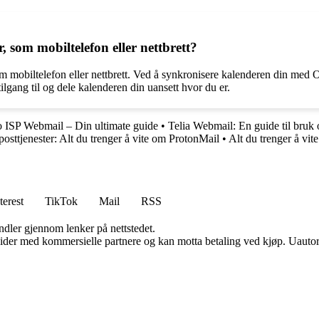
 som mobiltelefon eller nettbrett?
om mobiltelefon eller nettbrett. Ved å synkronisere kalenderen din med O
ilgang til og dele kalenderen din uansett hvor du er.
o ISP Webmail – Din ultimate guide
•
Telia Webmail: En guide til bruk
posttjenester: Alt du trenger å vite om ProtonMail
•
Alt du trenger å vit
terest
TikTok
Mail
RSS
andler gjennom lenker på nettstedet.
ider med kommersielle partnere og kan motta betaling ved kjøp. Uautori