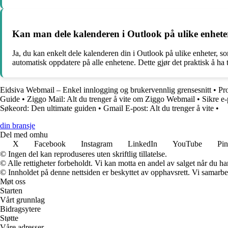
Kan man dele kalenderen i Outlook på ulike enheter,
Ja, du kan enkelt dele kalenderen din i Outlook på ulike enheter, s
automatisk oppdatere på alle enhetene. Dette gjør det praktisk å ha t
Eidsiva Webmail – Enkel innlogging og brukervennlig grensesnitt
•
Pr
Guide
•
Ziggo Mail: Alt du trenger å vite om Ziggo Webmail
•
Sikre e-
Søkeord: Den ultimate guiden
•
Gmail E-post: Alt du trenger å vite
•
din bransje
Del med omhu
X
Facebook
Instagram
LinkedIn
YouTube
Pin
© Ingen del kan reproduseres uten skriftlig tillatelse.
© Alle rettigheter forbeholdt. Vi kan motta en andel av salget når du h
© Innholdet på denne nettsiden er beskyttet av opphavsrett. Vi samarbe
Møt oss
Starten
Vårt grunnlag
Bidragsytere
Støtte
Våre adresser