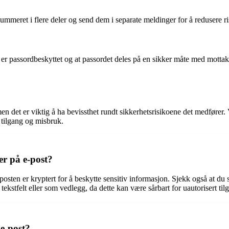
meret i flere deler og send dem i separate meldinger for å redusere ris
 passordbeskyttet og at passordet deles på en sikker måte med mottake
 det er viktig å ha bevissthet rundt sikkerhetsrisikoene det medfører. V
 tilgang og misbruk.
r på e-post?
sten er kryptert for å beskytte sensitiv informasjon. Sjekk også at du s
stfelt eller som vedlegg, da dette kan være sårbart for uautorisert til
e-post?