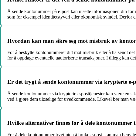
Å sende kontonummer på e-post kan utsette informasjonen din for ris
som for eksempel identitetstyveri eller økonomisk svindel. Derfor er
Hvordan kan man sikre seg mot misbruk av konto
For å beskytte kontonummeret ditt mot misbruk etter å ha sendt det
for å oppdage eventuelle uautoriserte transaksjoner. I tillegg kan det
Er det trygt å sende kontonummer via krypterte e-p
Å sende kontonummer via krypterte e-posttjenester kan være en sikre
ved å gjøre dem uløselige for uvedkommende. Likevel bør man være 
Hvilke alternativer finnes for å dele kontonummer t
For å dele kontonummer trygt uten å bruke e-post, kan man benytte se