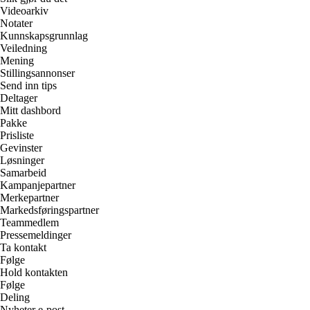
Videoarkiv
Notater
Kunnskapsgrunnlag
Veiledning
Mening
Stillingsannonser
Send inn tips
Deltager
Mitt dashbord
Pakke
Prisliste
Gevinster
Løsninger
Samarbeid
Kampanjepartner
Merkepartner
Markedsføringspartner
Teammedlem
Pressemeldinger
Ta kontakt
Følge
Hold kontakten
Følge
Deling
Nyheter e-post