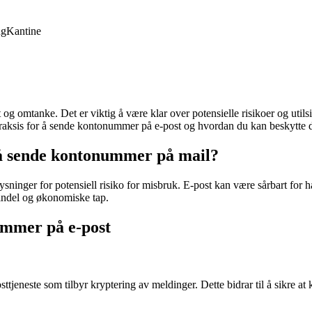
ng
Kantine
 omtanke. Det er viktig å være klar over potensielle risikoer og utils
raksis for å sende kontonummer på e-post og hvordan du kan beskytte d
d å sende kontonummer på mail?
inger for potensiell risiko for misbruk. E-post kan være sårbart for hac
svindel og økonomiske tap.
ummer på e-post
tjeneste som tilbyr kryptering av meldinger. Dette bidrar til å sikre at 