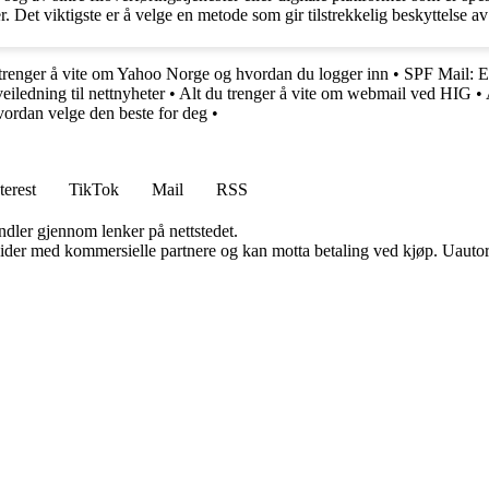
er. Det viktigste er å velge en metode som gir tilstrekkelig beskyttelse 
 trenger å vite om Yahoo Norge og hvordan du logger inn
•
SPF Mail: E
eiledning til nettnyheter
•
Alt du trenger å vite om webmail ved HIG
•
vordan velge den beste for deg
•
terest
TikTok
Mail
RSS
andler gjennom lenker på nettstedet.
ider med kommersielle partnere og kan motta betaling ved kjøp. Uautori