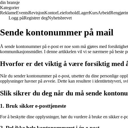
din bransje
Kategorier
Reklame
Events
Revisjon
Kontor
Leieforhold
Lager
Kurs
Arbeid
Rengjøri
Logg på
Registrer deg
Nyhetsbrevet
Sende kontonummer på mail
Å sende kontonummer på e-post er noe som må gjøres med forsiktighet og
kommunikasjonsmidler. I denne artikkelen vil vi se nærmere på beste p
Hvorfor er det viktig å være forsiktig me
Når du sender kontonummer på e-post, utsetter du dine personlige opplysn
opplysninger havner på avveie. Dette kan resultere i identitetstyveri, 
Slik sikrer du deg når du må sende konton
1. Bruk sikker e-posttjeneste
For å beskytte dine opplysninger, bør du vurdere å bruke en sikker e-post
2. Del ikke hele kontonummeret i én e-post