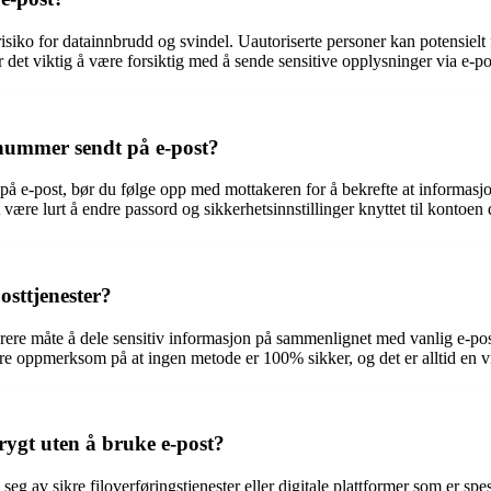
iko for datainnbrudd og svindel. Uautoriserte personer kan potensielt få
 det viktig å være forsiktig med å sende sensitive opplysninger via e-po
nummer sendt på e-post?
 på e-post, bør du følge opp med mottakeren for å bekrefte at informas
 være lurt å endre passord og sikkerhetsinnstillinger knyttet til kontoen 
osttjenester?
re måte å dele sensitiv informasjon på sammenlignet med vanlig e-post.
oppmerksom på at ingen metode er 100% sikker, og det er alltid en viss
rygt uten å bruke e-post?
g av sikre filoverføringstjenester eller digitale plattformer som er spes