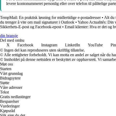
levere kontonummeret personlig eller over telefon til pålitelige part
TempMail: En praktisk løsning for midlertidige e-postadresser
•
Alt du
du trenger å vite om mail signaturer i Outlook
•
Yahoo Actualités: Din v
Sikkerhets-E-post og Facebook-epost
•
Email klienter: Hva er det og h
din bransje
Del med omhu
X
Facebook
Instagram
LinkedIn
YouTube
Pin
© Ingen del kan reproduseres uten skriftlig tillatelse.
© Alle rettigheter forbeholdt. Vi kan motta en andel av salget når du h
© Innholdet på denne nettsiden er beskyttet av opphavsrett. Vi samarbe
Møt oss
Starten
Vårt grunnlag
Bidragsytere
Støtte
Våre adresser
Tekst
Gratis nedlastinger
Besparelser
Vurderinger
Kjøpsråd
Slik gjør du det