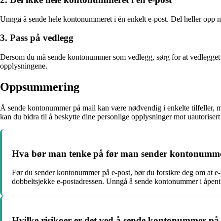
Unngå å sende hele kontonummeret i én enkelt e-post. Del heller opp num
3. Pass på vedlegg
Dersom du må sende kontonummer som vedlegg, sørg for at vedlegget er
opplysningene.
Oppsummering
Å sende kontonummer på mail kan være nødvendig i enkelte tilfeller, men
kan du bidra til å beskytte dine personlige opplysninger mot uautorisert
Hva bør man tenke på før man sender kontonumme
Før du sender kontonummer på e-post, bør du forsikre deg om at e-po
dobbeltsjekke e-postadressen. Unngå å sende kontonummer i åpent tek
Hvilke risikoer er det ved å sende kontonummer på 