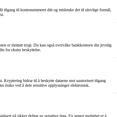
 tilgang til kontonummeret ditt og misbruke det til ulovlige formål,
st.
jonen er mottatt trygt. Du kan også overvåke bankkontoen din jevnlig
din for ekstra beskyttelse.
 Kryptering bidrar til å beskytte dataene mot uautorisert tilgang
 risiko ved å dele sensitive opplysninger elektronisk.
ialisert på sikker deling av sensitive data. En annen mulighet er å