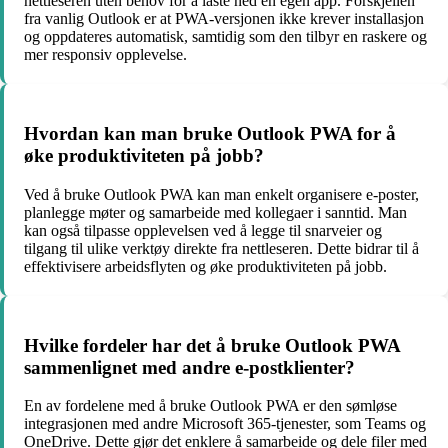
nettleseren uten behov for å laste ned en egen app. Forskjellen
fra vanlig Outlook er at PWA-versjonen ikke krever installasjon
og oppdateres automatisk, samtidig som den tilbyr en raskere og
mer responsiv opplevelse.
Hvordan kan man bruke Outlook PWA for å
øke produktiviteten på jobb?
Ved å bruke Outlook PWA kan man enkelt organisere e-poster,
planlegge møter og samarbeide med kollegaer i sanntid. Man
kan også tilpasse opplevelsen ved å legge til snarveier og
tilgang til ulike verktøy direkte fra nettleseren. Dette bidrar til å
effektivisere arbeidsflyten og øke produktiviteten på jobb.
Hvilke fordeler har det å bruke Outlook PWA
sammenlignet med andre e-postklienter?
En av fordelene med å bruke Outlook PWA er den sømløse
integrasjonen med andre Microsoft 365-tjenester, som Teams og
OneDrive. Dette gjør det enklere å samarbeide og dele filer med