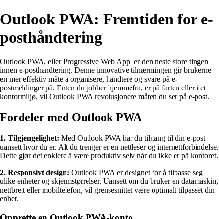
Outlook PWA: Fremtiden for e-
posthåndtering
Outlook PWA, eller Progressive Web App, er den neste store tingen
innen e-posthåndtering. Denne innovative tilnærmingen gir brukerne
en mer effektiv måte å organisere, håndtere og svare på e-
postmeldinger på. Enten du jobber hjemmefra, er på farten eller i et
kontormiljø, vil Outlook PWA revolusjonere måten du ser på e-post.
Fordeler med Outlook PWA
1. Tilgjengelighet:
Med Outlook PWA har du tilgang til din e-post
uansett hvor du er. Alt du trenger er en nettleser og internettforbindelse.
Dette gjør det enklere å være produktiv selv når du ikke er på kontoret.
2. Responsivt design:
Outlook PWA er designet for å tilpasse seg
ulike enheter og skjermstørrelser. Uansett om du bruker en datamaskin,
nettbrett eller mobiltelefon, vil grensesnittet være optimalt tilpasset din
enhet.
Opprette en Outlook PWA-konto