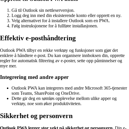
Gå til Outlook sin nettleserversjon.
Logg deg inn med din eksisterende konto eller opprett en ny.
Velg alternativet for å installere Outlook som en PWA.
Følg instruksjonene for å fullføre installasjonen.
Effektiv e-posthåndtering
Outlook PWA tilbyr en rekke verktøy og funksjoner som gjør det
enklere å håndtere e-post. Du kan organisere innboksen din, opprette
regler for automatisk filtrering av e-poster, sette opp påminnelser og
mye mer.
Integrering med andre apper
Outlook PWA kan integreres med andre Microsoft 365-tjenester
som Teams, SharePoint og OneDrive.
Dette gir deg en sømløs opplevelse mellom ulike apper og
verktøy, noe som øker produktiviteten.
Sikkerhet og personvern
Outlook PWA legger stor vekt på sikkerhet og personvern.
Din e-