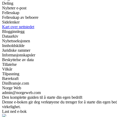
Deling
Nyheter e-post
Fellesskap
Fellesskap av beboere
Sidelenker
Kart over nettstedet
Blogginnlegg
Dataarkiv
Nyhetsseksjonen
Innholdskilde
Juridiske rammer
Informasjonskapsler
Beskyttelse av data
Tillatelse
Vilkår
Tilpasning
Bærekraft
DinBransje.com
Norge Web
admin@norgeweb.com
Den komplette guiden til å starte din egen bedrift
Denne e-boken gir deg verktøyene du trenger for å starte din egen bedri
virkelighet.
Last ned e-bok