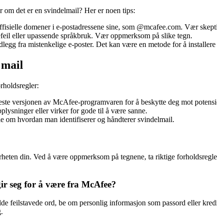
 om det er en svindelmail? Her er noen tips:
isielle domener i e-postadressene sine, som @mcafee.com. Vær skeptisk
efeil eller upassende språkbruk. Vær oppmerksom på slike tegn.
edlegg fra mistenkelige e-poster. Det kan være en metode for å installer
 mail
orholdsregler:
este versjonen av McAfee-programvaren for å beskytte deg mot potensiel
plysninger eller virker for gode til å være sanne.
lie om hvordan man identifiserer og håndterer svindelmail.
erheten din. Ved å være oppmerksom på tegnene, ta riktige forholdsregl
ir seg for å være fra McAfee?
de feilstavede ord, be om personlig informasjon som passord eller kredi
.