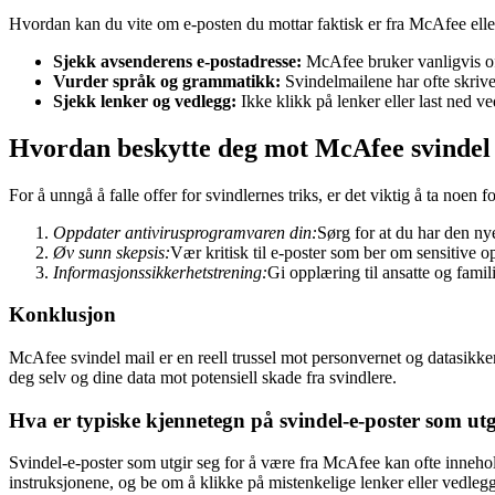
Hvordan kan du vite om e-posten du mottar faktisk er fra McAfee eller
Sjekk avsenderens e-postadresse:
McAfee bruker vanligvis off
Vurder språk og grammatikk:
Svindelmailene har ofte skriv
Sjekk lenker og vedlegg:
Ikke klikk på lenker eller last ned v
Hvordan beskytte deg mot McAfee svindel
For å unngå å falle offer for svindlernes triks, er det viktig å ta noen f
Oppdater antivirusprogramvaren din:
Sørg for at du har den ny
Øv sunn skepsis:
Vær kritisk til e-poster som ber om sensitive op
Informasjonssikkerhetstrening:
Gi opplæring til ansatte og fami
Konklusjon
McAfee svindel mail er en reell trussel mot personvernet og datasikk
deg selv og dine data mot potensiell skade fra svindlere.
Hva er typiske kjennetegn på svindel-e-poster som utg
Svindel-e-poster som utgir seg for å være fra McAfee kan ofte innehol
instruksjonene, og be om å klikke på mistenkelige lenker eller vedlegg