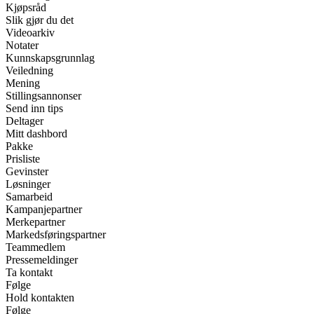
Kjøpsråd
Slik gjør du det
Videoarkiv
Notater
Kunnskapsgrunnlag
Veiledning
Mening
Stillingsannonser
Send inn tips
Deltager
Mitt dashbord
Pakke
Prisliste
Gevinster
Løsninger
Samarbeid
Kampanjepartner
Merkepartner
Markedsføringspartner
Teammedlem
Pressemeldinger
Ta kontakt
Følge
Hold kontakten
Følge