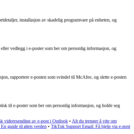
rtdetaljer, installasjon av skadelig programvare på enheten, og
 eller vedlegg i e-poster som ber om personlig informasjon, og
jon, rapportere e-posten som svindel til McAfee, og slette e-posten
tisk til e-poster som ber om personlig informasjon, og holde seg
k videresending av e-post i Outlook
•
Alt du trenger å vite om
 En guide til ølets verden
•
TikTok Support Email: Få hjelp via e-post