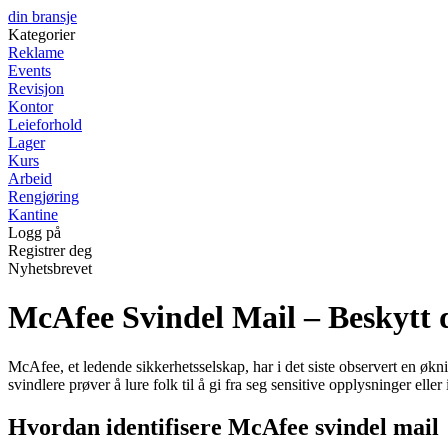
din bransje
Kategorier
Reklame
Events
Revisjon
Kontor
Leieforhold
Lager
Kurs
Arbeid
Rengjøring
Kantine
Logg på
Registrer deg
Nyhetsbrevet
McAfee Svindel Mail – Beskytt d
McAfee, et ledende sikkerhetsselskap, har i det siste observert en øk
svindlere prøver å lure folk til å gi fra seg sensitive opplysninger ell
Hvordan identifisere McAfee svindel mail