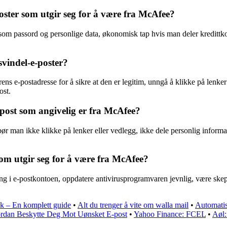
poster som utgir seg for å være fra McAfee?
on som passord og personlige data, økonomisk tap hvis man deler kredittko
svindel-e-poster?
ns e-postadresse for å sikre at den er legitim, unngå å klikke på lenker
ost.
post som angivelig er fra McAfee?
r man ikke klikke på lenker eller vedlegg, ikke dele personlig informas
om utgir seg for å være fra McAfee?
ing i e-postkontoen, oppdatere antivirusprogramvaren jevnlig, være skep
ok – En komplett guide
•
Alt du trenger å vite om walla mail
•
Automatis
vordan Beskytte Deg Mot Uønsket E-post
•
Yahoo Finance: FCEL
•
Aøl: