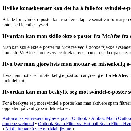
Hvilke konsekvenser kan det ha å falle for svindel-e-
Å falle for svindel-e-poster kan resultere i tap av sensitiv informasj
potensiell identitetstyveri.
Hvordan kan man skille ekte e-poster fra McAfee fra 
Man kan skille ekte e-poster fra McAfee ved å dobbeltsjekke avsendere
kontakte McAfees kundeservice direkte hvis man er usikker på en e-p
Hva bør man gjøre hvis man mottar en mistenkelig e-
Hvis man mottar en mistenkelig e-post som angivelig er fra McAfee, bø
umiddelbart.
Hvordan kan man beskytte seg mot svindel-e-poster s
For å beskytte seg mot svindel-e-poster kan man aktivere spam-filtrer
oppdatert på vanlige svindelmetoder.
Automatisk videresending av e-post i Outlook
•
Altibox Mail i Outlo
domene webmail
•
Outlook Spam Filter vs. Hotmail Spam Filter: H
•
Alt du trenger å vite om Mail jbv no
•