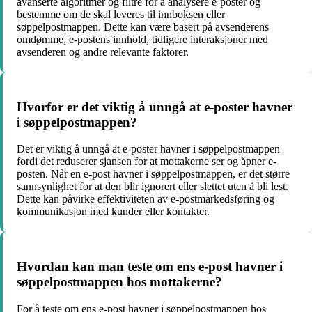
avanserte algoritmer og filtre for å analysere e-poster og
bestemme om de skal leveres til innboksen eller
søppelpostmappen. Dette kan være basert på avsenderens
omdømme, e-postens innhold, tidligere interaksjoner med
avsenderen og andre relevante faktorer.
Hvorfor er det viktig å unngå at e-poster havner
i søppelpostmappen?
Det er viktig å unngå at e-poster havner i søppelpostmappen
fordi det reduserer sjansen for at mottakerne ser og åpner e-
posten. Når en e-post havner i søppelpostmappen, er det større
sannsynlighet for at den blir ignorert eller slettet uten å bli lest.
Dette kan påvirke effektiviteten av e-postmarkedsføring og
kommunikasjon med kunder eller kontakter.
Hvordan kan man teste om ens e-post havner i
søppelpostmappen hos mottakerne?
For å teste om ens e-post havner i søppelpostmappen hos