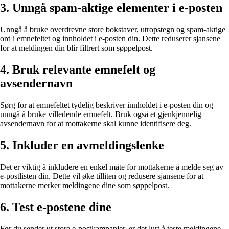
3. Unngå spam-aktige elementer i e-posten
Unngå å bruke overdrevne store bokstaver, utropstegn og spam-aktige
ord i emnefeltet og innholdet i e-posten din. Dette reduserer sjansene
for at meldingen din blir filtrert som søppelpost.
4. Bruk relevante emnefelt og
avsendernavn
Sørg for at emnefeltet tydelig beskriver innholdet i e-posten din og
unngå å bruke villedende emnefelt. Bruk også et gjenkjennelig
avsendernavn for at mottakerne skal kunne identifisere deg.
5. Inkluder en avmeldingslenke
Det er viktig å inkludere en enkel måte for mottakerne å melde seg av
e-postlisten din. Dette vil øke tilliten og redusere sjansene for at
mottakerne merker meldingene dine som søppelpost.
6. Test e-postene dine
Før du sender ut store e-postkampanjer, er det lurt å teste meldingene