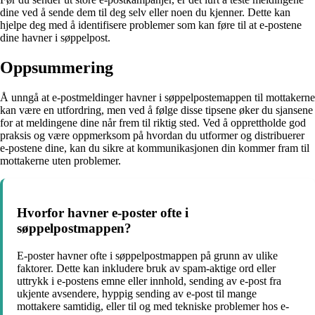
dine ved å sende dem til deg selv eller noen du kjenner. Dette kan
hjelpe deg med å identifisere problemer som kan føre til at e-postene
dine havner i søppelpost.
Oppsummering
Å unngå at e-postmeldinger havner i søppelpostemappen til mottakerne
kan være en utfordring, men ved å følge disse tipsene øker du sjansene
for at meldingene dine når frem til riktig sted. Ved å opprettholde god
praksis og være oppmerksom på hvordan du utformer og distribuerer
e-postene dine, kan du sikre at kommunikasjonen din kommer fram til
mottakerne uten problemer.
Hvorfor havner e-poster ofte i
søppelpostmappen?
E-poster havner ofte i søppelpostmappen på grunn av ulike
faktorer. Dette kan inkludere bruk av spam-aktige ord eller
uttrykk i e-postens emne eller innhold, sending av e-post fra
ukjente avsendere, hyppig sending av e-post til mange
mottakere samtidig, eller til og med tekniske problemer hos e-