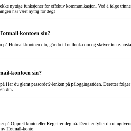
n rekke nyttige funksjoner for effektiv kommunikasjon. Ved å følge trin
ngen har vært nyttig for deg!
Hotmail-kontoen sin?
n på Hotmail-kontoen din, går du til outlook.com og skriver inn e-postad
mail-kontoen sin?
på Har du glemt passordet?-lenken på påloggingssiden. Deretter følger du
oen din.
ker på Opprett konto eller Registrer deg nå. Deretter fyller du ut nødv
en ny Hotmail-konto.