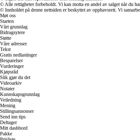
© Alle rettigheter forbeholdt. Vi kan motta en andel av salget når du h
© Innholdet på denne nettsiden er beskyttet av opphavsrett. Vi samarbe
Møt oss
Starten
Vårt grunnlag
Bidragsytere
Støtte
Våre adresser
Tekst
Gratis nedlastinger
Besparelser
Vurderinger
Kjøpsråd
Slik gjør du det
Videoarkiv
Notater
Kunnskapsgrunnlag
Veiledning
Mening
Stillingsannonser
Send inn tips
Deltager
Mitt dashbord
Pakke
Prisliste