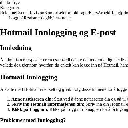
din bransje
Kategorier
Reklame
Events
Revisjon
Kontor
Leieforhold
Lager
Kurs
Arbeid
Rengjøri
Logg på
Registrer deg
Nyhetsbrevet
Hotmail Innlogging og E-post
Innledning
Å administrere e-poster er en essensiell del av det moderne digitale live
veilede deg gjennom hvordan du enkelt kan logge inn på Hotmail, håndt
Hotmail Innlogging
Å starte med Hotmail er enkelt og greit. Følg disse trinnene for å logg
Åpne nettleseren din:
Start ved å åpne nettleseren din og gå ti
Skriv inn Hotmail-informasjonen din:
Skriv inn din Hotmail-e-
Klikk på Logg inn:
Klikk på Logg inn -knappen for å få tilgang
Problemer med Innlogging?