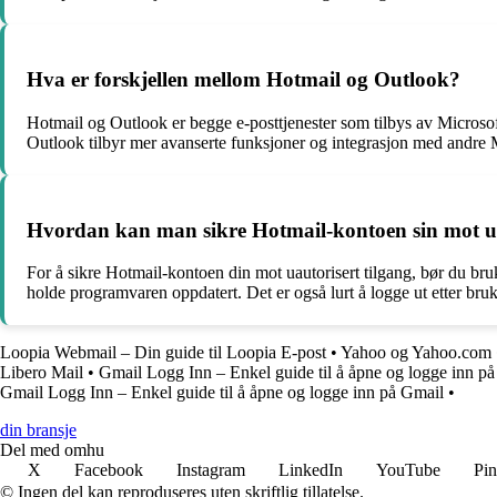
Hva er forskjellen mellom Hotmail og Outlook?
Hotmail og Outlook er begge e-posttjenester som tilbys av Microsoft
Outlook tilbyr mer avanserte funksjoner og integrasjon med andre M
Hvordan kan man sikre Hotmail-kontoen sin mot ua
For å sikre Hotmail-kontoen din mot uautorisert tilgang, bør du bruk
holde programvaren oppdatert. Det er også lurt å logge ut etter bruk
Loopia Webmail – Din guide til Loopia E-post
•
Yahoo og Yahoo.com
Libero Mail
•
Gmail Logg Inn – Enkel guide til å åpne og logge inn p
Gmail Logg Inn – Enkel guide til å åpne og logge inn på Gmail
•
din bransje
Del med omhu
X
Facebook
Instagram
LinkedIn
YouTube
Pin
© Ingen del kan reproduseres uten skriftlig tillatelse.