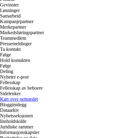
Gevinster
Løsninger
Samarbeid
Kampanjepartner
Merkepartner
Markedsføringspartner
Teammedlem
Pressemeldinger
Ta kontakt
Følge
Hold kontakten
Følge
Deling
Nyheter e-post
Fellesskap
Fellesskap av beboere
Sidelenker
Kart over nettstedet
Blogginnlegg
Dataarkiv
Nyhetsseksjonen
Innholdskilde
Juridiske rammer
Informasjonskapsler
Beskyttelse av data