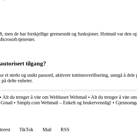
, men de har forskjellige grensesnitt og funksjoner. Hotmail var den op
icrosoft-tjenester.
utorisert tilgang?
e et sterkt og unikt passord, aktivere totrinnsverifisering, unngå å del
 på delte enheter.
•
Alt du trenger å vite om Webhuset Webmail
•
Alt du trenger å vite om
å Gmail
•
Simply.com Webmail – Enkelt og brukervennlig!
•
Gjennomgan
terest
TikTok
Mail
RSS