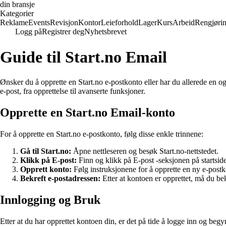
din bransje
Kategorier
Reklame
Events
Revisjon
Kontor
Leieforhold
Lager
Kurs
Arbeid
Rengjøri
Logg på
Registrer deg
Nyhetsbrevet
Guide til Start.no Email
Ønsker du å opprette en Start.no e-postkonto eller har du allerede en og 
e-post, fra opprettelse til avanserte funksjoner.
Opprette en Start.no Email-konto
For å opprette en Start.no e-postkonto, følg disse enkle trinnene:
Gå til Start.no:
Åpne nettleseren og besøk Start.no-nettstedet.
Klikk på E-post:
Finn og klikk på E-post -seksjonen på startsid
Opprett konto:
Følg instruksjonene for å opprette en ny e-post
Bekreft e-postadressen:
Etter at kontoen er opprettet, må du bek
Innlogging og Bruk
Etter at du har opprettet kontoen din, er det på tide å logge inn og begy