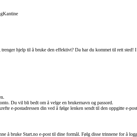
ng
Kantine
trenger hjelp til å bruke den effektivt? Da har du kommet til rett sted! 
en.
konto. Du vil bli bedt om å velge en brukernavn og passord.
refte e-postadressen din ved å følge lenken sendt til den oppgitte e-pos
nne å bruke Start.no e-post til dine formål. Følg disse trinnene for å log