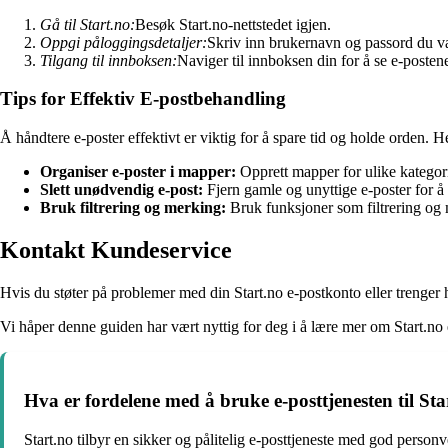
Gå til Start.no:
Besøk Start.no-nettstedet igjen.
Oppgi påloggingsdetaljer:
Skriv inn brukernavn og passord du va
Tilgang til innboksen:
Naviger til innboksen din for å se e-postene
Tips for Effektiv E-postbehandling
Å håndtere e-poster effektivt er viktig for å spare tid og holde orden. He
Organiser e-poster i mapper:
Opprett mapper for ulike kategorie
Slett unødvendig e-post:
Fjern gamle og unyttige e-poster for å 
Bruk filtrering og merking:
Bruk funksjoner som filtrering og 
Kontakt Kundeservice
Hvis du støter på problemer med din Start.no e-postkonto eller trenger 
Vi håper denne guiden har vært nyttig for deg i å lære mer om Start.n
Hva er fordelene med å bruke e-posttjenesten til Sta
Start.no tilbyr en sikker og pålitelig e-posttjeneste med god person