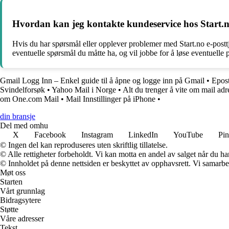
Hvordan kan jeg kontakte kundeservice hos Start.no
Hvis du har spørsmål eller opplever problemer med Start.no e-posttj
eventuelle spørsmål du måtte ha, og vil jobbe for å løse eventuelle 
Gmail Logg Inn – Enkel guide til å åpne og logge inn på Gmail
•
Epos
Svindelforsøk
•
Yahoo Mail i Norge
•
Alt du trenger å vite om mail adr
om One.com Mail
•
Mail Innstillinger på iPhone
•
din bransje
Del med omhu
X
Facebook
Instagram
LinkedIn
YouTube
Pin
© Ingen del kan reproduseres uten skriftlig tillatelse.
© Alle rettigheter forbeholdt. Vi kan motta en andel av salget når du h
© Innholdet på denne nettsiden er beskyttet av opphavsrett. Vi samarbe
Møt oss
Starten
Vårt grunnlag
Bidragsytere
Støtte
Våre adresser
Tekst