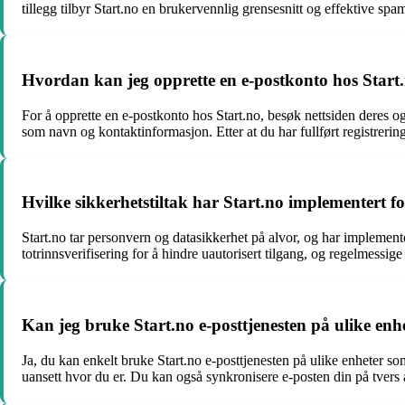
tillegg tilbyr Start.no en brukervennlig grensesnitt og effektive spamf
Hvordan kan jeg opprette en e-postkonto hos Start
For å opprette en e-postkonto hos Start.no, besøk nettsiden deres og
som navn og kontaktinformasjon. Etter at du har fullført registreri
Hvilke sikkerhetstiltak har Start.no implementert f
Start.no tar personvern og datasikkerhet på alvor, og har implemente
totrinnsverifisering for å hindre uautorisert tilgang, og regelmessige
Kan jeg bruke Start.no e-posttjenesten på ulike enh
Ja, du kan enkelt bruke Start.no e-posttjenesten på ulike enheter som d
uansett hvor du er. Du kan også synkronisere e-posten din på tvers 