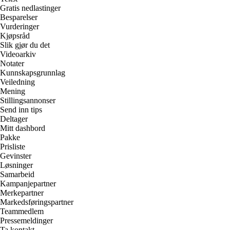
Gratis nedlastinger
Besparelser
Vurderinger
Kjøpsråd
Slik gjør du det
Videoarkiv
Notater
Kunnskapsgrunnlag
Veiledning
Mening
Stillingsannonser
Send inn tips
Deltager
Mitt dashbord
Pakke
Prisliste
Gevinster
Løsninger
Samarbeid
Kampanjepartner
Merkepartner
Markedsføringspartner
Teammedlem
Pressemeldinger
Ta kontakt