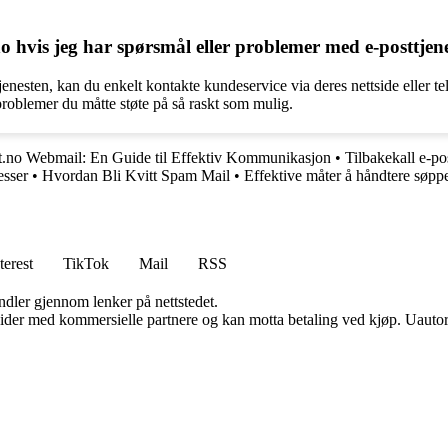
 hvis jeg har spørsmål eller problemer med e-posttjen
enesten, kan du enkelt kontakte kundeservice via deres nettside eller te
problemer du måtte støte på så raskt som mulig.
t.no Webmail: En Guide til Effektiv Kommunikasjon
•
Tilbakekall e-po
esser
•
Hvordan Bli Kvitt Spam Mail
•
Effektive måter å håndtere søpp
terest
TikTok
Mail
RSS
andler gjennom lenker på nettstedet.
ider med kommersielle partnere og kan motta betaling ved kjøp. Uautori