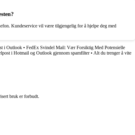
esten?
lefon. Kundeservice vil være tilgjengelig for å hjelpe deg med
st i Outlook
•
FedEx Svindel Mail: Vær Forsiktig Med Potensielle
elpost i Hotmail og Outlook gjennom spamfilter
•
Alt du trenger å vite
sert bruk er forbudt.