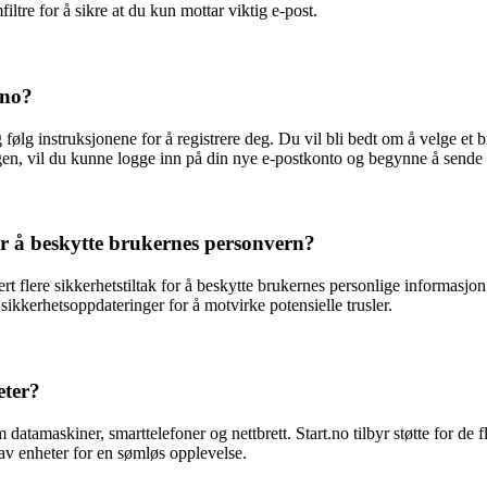
iltre for å sikre at du kun mottar viktig e-post.
.no?
 følg instruksjonene for å registrere deg. Du vil bli bedt om å velge et
ngen, vil du kunne logge inn på din nye e-postkonto og begynne å sende 
or å beskytte brukernes personvern?
rt flere sikkerhetstiltak for å beskytte brukernes personlige informasjon
 sikkerhetsoppdateringer for å motvirke potensielle trusler.
eter?
atamaskiner, smarttelefoner og nettbrett. Start.no tilbyr støtte for de fle
av enheter for en sømløs opplevelse.