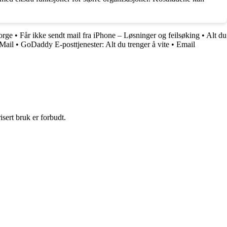
orge
•
Får ikke sendt mail fra iPhone – Løsninger og feilsøking
•
Alt du
Mail
•
GoDaddy E-posttjenester: Alt du trenger å vite
•
Email
sert bruk er forbudt.