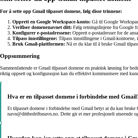
For å sette opp Gmail tilpasset domene, følg disse trinnene:
Opprett en Google Workspace-konto:
Gå til Google Workspace-
Verifiser domenenavnet ditt:
Følg retningslinjene fra Google fo
Konfigurer e-postadressene:
Opprett e-postadresser for de ansat
Tilpass innstillingene:
Tilpass innstillingene i Gmail-kontoene, i
Bruk Gmail-plattformen:
Nå er du klar til å bruke Gmail tilpa
Oppsummering
Sammenfattende er Gmail tilpasset domene en praktisk løsning for bedri
riktig oppsett og konfigurasjon kan du effektivt kommunisere med kunde
Hva er en tilpasset domene i forbindelse med Gmail
Et tilpasset domene i forbindelse med Gmail betyr at du kan bruke G
navn@dittbedriftsnavn.no. Dette gir et mer profesjonelt utseende o