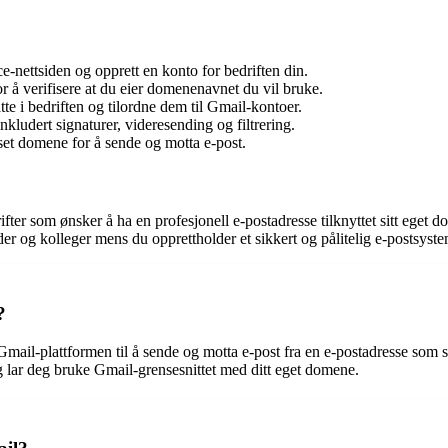
nettsiden og opprett en konto for bedriften din.
r å verifisere at du eier domenenavnet du vil bruke.
te i bedriften og tilordne dem til Gmail-kontoer.
nkludert signaturer, videresending og filtrering.
sset domene for å sende og motta e-post.
fter som ønsker å ha en profesjonell e-postadresse tilknyttet sitt ege
r og kolleger mens du opprettholder et sikkert og pålitelig e-postsyste
?
mail-plattformen til å sende og motta e-post fra en e-postadresse som 
g lar deg bruke Gmail-grensesnittet med ditt eget domene.