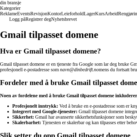
din bransje
Kategorier
Reklame
Events
Revisjon
Kontor
Leieforhold
Lager
Kurs
Arbeid
Rengjøri
Logg på
Registrer deg
Nyhetsbrevet
Gmail tilpasset domene
Hva er Gmail tilpasset domene?
Gmail tilpasset domene er en tjeneste fra Google som lar deg bruke Gma
profesjonell e-postadresse som
navn@dinbedrift.no
mens du fortsatt bru
Fordeler med å bruke Gmail tilpasset dom
Noen av fordelene med å bruke Gmail tilpasset domene inkluderer
Profesjonelt inntrykk:
Ved å bruke en e-postadresse som er knytt
Integrert med Google-tjenester:
Gmail tilpasset domene integr
Sikkerhet:
Gmail har avanserte sikkerhetsfunksjoner som beskyt
Skalerbarhet:
Tjenesten er skalerbar og kan tilpasses etter behoven
Slik setter du opp Gmail tilpasset domene