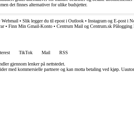
en det finnes alternativer for ulike budsjetter.
e Webmail
•
Slik legger du til epost i Outlook
•
Instagram og E-post i N
rar
•
Finn Min Gmail-Konto
•
Centrum Mail og Centrum.sk Pålogging 
terest
TikTok
Mail
RSS
andler gjennom lenker på nettstedet.
ider med kommersielle partnere og kan motta betaling ved kjøp. Uautori