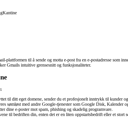
ng
Kantine
il-plattformen til å sende og motta e-post fra en e-postadresse som in
ker Gmails intuitive grensesnitt og funksjonaliteter.
ene
:
et til ditt eget domene, sender du et profesjonelt inntrykk til kunder o
eres sømløst med andre Google-tjenester som Google Disk, Kalender o
ter dine e-poster mot spam, phishing og skadelig programvare.
e til bedriften din, enten det er en liten oppstartsbedrift eller et stort 