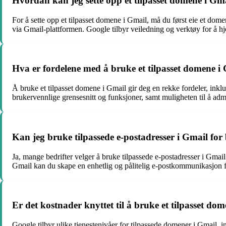
Hvordan kan jeg sette opp et tilpasset domene i Gm
For å sette opp et tilpasset domene i Gmail, må du først eie et dom
via Gmail-plattformen. Google tilbyr veiledning og verktøy for å 
Hva er fordelene med å bruke et tilpasset domene i
Å bruke et tilpasset domene i Gmail gir deg en rekke fordeler, ink
brukervennlige grensesnitt og funksjoner, samt muligheten til å ad
Kan jeg bruke tilpassede e-postadresser i Gmail for
Ja, mange bedrifter velger å bruke tilpassede e-postadresser i Gma
Gmail kan du skape en enhetlig og pålitelig e-postkommunikasjon fo
Er det kostnader knyttet til å bruke et tilpasset do
Google tilbyr ulike tjenestenivåer for tilpassede domener i Gmail, i