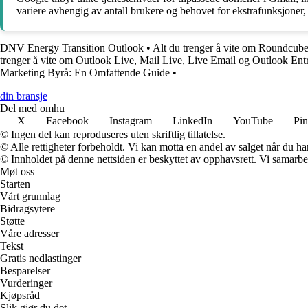
variere avhengig av antall brukere og behovet for ekstrafunksjoner, m
DNV Energy Transition Outlook
•
Alt du trenger å vite om Roundcub
trenger å vite om Outlook Live, Mail Live, Live Email og Outlook Ent
Marketing Byrå: En Omfattende Guide
•
din bransje
Del med omhu
X
Facebook
Instagram
LinkedIn
YouTube
Pin
© Ingen del kan reproduseres uten skriftlig tillatelse.
© Alle rettigheter forbeholdt. Vi kan motta en andel av salget når du h
© Innholdet på denne nettsiden er beskyttet av opphavsrett. Vi samarbe
Møt oss
Starten
Vårt grunnlag
Bidragsytere
Støtte
Våre adresser
Tekst
Gratis nedlastinger
Besparelser
Vurderinger
Kjøpsråd
Slik gjør du det