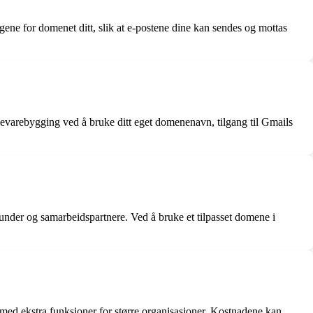
gene for domenet ditt, slik at e-postene dine kan sendes og mottas
kevarebygging ved å bruke ditt eget domenenavn, tilgang til Gmails
kunder og samarbeidspartnere. Ved å bruke et tilpasset domene i
r med ekstra funksjoner for større organisasjoner. Kostnadene kan