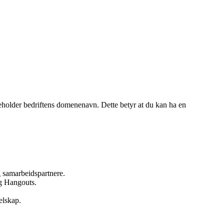
neholder bedriftens domenenavn. Dette betyr at du kan ha en
g samarbeidspartnere.
g Hangouts.
selskap.