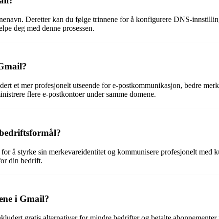
ail?
enenavn. Deretter kan du følge trinnene for å konfigurere DNS-innstillin
hjelpe deg med denne prosessen.
 Gmail?
ludert et mer profesjonelt utseende for e-postkommunikasjon, bedre mer
ministrere flere e-postkontoer under samme domene.
 bedriftsformål?
il for å styrke sin merkevareidentitet og kommunisere profesjonelt med 
r din bedrift.
mene i Gmail?
nkludert gratis alternativer for mindre bedrifter og betalte abonnemente