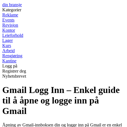
din bransje
Kategorier
Reklame
Events
Revisjon
Kontor
Leieforhold
Lager
Kurs
Arbeid
Rengjøring
Kantine
Logg på
Registrer deg
Nyhetsbrevet
Gmail Logg Inn – Enkel guide
til å åpne og logge inn på
Gmail
Åpning av Gmail-innboksen din og logge inn på Gmail er en enkel