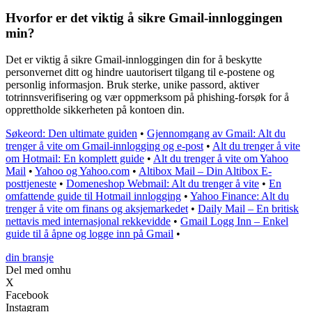
Hvorfor er det viktig å sikre Gmail-innloggingen
min?
Det er viktig å sikre Gmail-innloggingen din for å beskytte
personvernet ditt og hindre uautorisert tilgang til e-postene og
personlig informasjon. Bruk sterke, unike passord, aktiver
totrinnsverifisering og vær oppmerksom på phishing-forsøk for å
opprettholde sikkerheten på kontoen din.
Søkeord: Den ultimate guiden
•
Gjennomgang av Gmail: Alt du
trenger å vite om Gmail-innlogging og e-post
•
Alt du trenger å vite
om Hotmail: En komplett guide
•
Alt du trenger å vite om Yahoo
Mail
•
Yahoo og Yahoo.com
•
Altibox Mail – Din Altibox E-
posttjeneste
•
Domeneshop Webmail: Alt du trenger å vite
•
En
omfattende guide til Hotmail innlogging
•
Yahoo Finance: Alt du
trenger å vite om finans og aksjemarkedet
•
Daily Mail – En britisk
nettavis med internasjonal rekkevidde
•
Gmail Logg Inn – Enkel
guide til å åpne og logge inn på Gmail
•
din bransje
Del med omhu
X
Facebook
Instagram