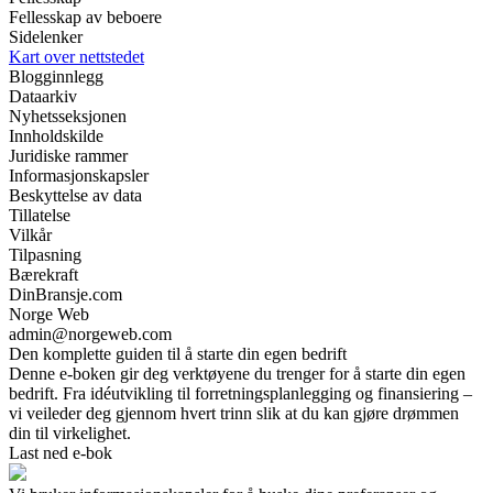
Fellesskap av beboere
Sidelenker
Kart over nettstedet
Blogginnlegg
Dataarkiv
Nyhetsseksjonen
Innholdskilde
Juridiske rammer
Informasjonskapsler
Beskyttelse av data
Tillatelse
Vilkår
Tilpasning
Bærekraft
DinBransje.com
Norge Web
admin@norgeweb.com
Den komplette guiden til å starte din egen bedrift
Denne e-boken gir deg verktøyene du trenger for å starte din egen
bedrift. Fra idéutvikling til forretningsplanlegging og finansiering –
vi veileder deg gjennom hvert trinn slik at du kan gjøre drømmen
din til virkelighet.
Last ned e-bok