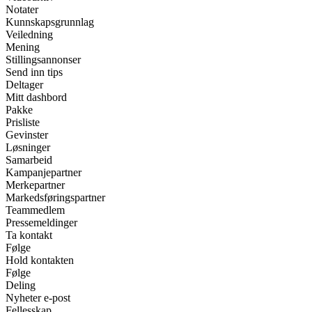
Notater
Kunnskapsgrunnlag
Veiledning
Mening
Stillingsannonser
Send inn tips
Deltager
Mitt dashbord
Pakke
Prisliste
Gevinster
Løsninger
Samarbeid
Kampanjepartner
Merkepartner
Markedsføringspartner
Teammedlem
Pressemeldinger
Ta kontakt
Følge
Hold kontakten
Følge
Deling
Nyheter e-post
Fellesskap