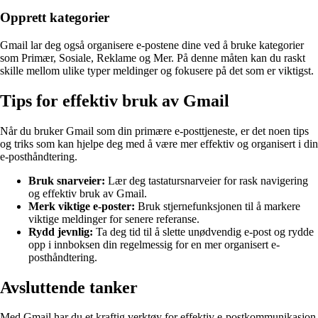
Opprett kategorier
Gmail lar deg også organisere e-postene dine ved å bruke kategorier
som Primær, Sosiale, Reklame og Mer. På denne måten kan du raskt
skille mellom ulike typer meldinger og fokusere på det som er viktigst.
Tips for effektiv bruk av Gmail
Når du bruker Gmail som din primære e-posttjeneste, er det noen tips
og triks som kan hjelpe deg med å være mer effektiv og organisert i din
e-posthåndtering.
Bruk snarveier:
Lær deg tastatursnarveier for rask navigering
og effektiv bruk av Gmail.
Merk viktige e-poster:
Bruk stjernefunksjonen til å markere
viktige meldinger for senere referanse.
Rydd jevnlig:
Ta deg tid til å slette unødvendig e-post og rydde
opp i innboksen din regelmessig for en mer organisert e-
posthåndtering.
Avsluttende tanker
Med Gmail har du et kraftig verktøy for effektiv e-postkommunikasjon