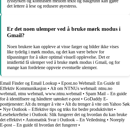
lysstyrken og kontrasten mellom tekst og bakgrunn kan gjøre
det lettere å lese og redusere øyestress.
Er det noen ulemper ved å bruke mørk modus i
Gmail?
Noen brukere kan oppleve at visse farger og bilder ikke vises
like tydelig i mørk modus, og det kan være behov for
tilpasninger for å sikre optimal visuell opplevelse. Det er
imidlertid få ulemper ved å bruke mørk modus i Gmail, og for
mange kan fordelene oppveie eventuelle ulemper.
Email Finder og Email Lookup
•
Epost.no Webmail: En Guide til
Effektiv Kommunikasjon
•
Alt om NTNUs webmail: ntnu.no
webmail, ntnu webmail, www.ntnu.webmail
•
Spam Mail – En guide
for å identifisere og håndtere uønsket e-post
•
GoDaddy E-
posttjenester: Alt du trenger å vite
•
Alt du trenger å vite om Yahoo Søk
•
Nye Outlook – Effektive tips og triks for bedre produktivitet
•
Lesebekreftelse i Outlook: Slik fungerer det og hvordan du kan bruke
det effektivt
•
Automatisk Svar i Outlook – En Veiledning
•
Noreply
E-post – En guide til hvordan det fungerer
•