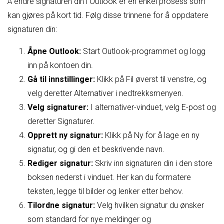
Å endre signaturen din i Outlook er en enkel prosess som
kan gjøres på kort tid. Følg disse trinnene for å oppdatere
signaturen din:
Åpne Outlook:
Start Outlook-programmet og logg
inn på kontoen din.
Gå til innstillinger:
Klikk på Fil øverst til venstre, og
velg deretter Alternativer i nedtrekksmenyen.
Velg signaturer:
I alternativer-vinduet, velg E-post og
deretter Signaturer.
Opprett ny signatur:
Klikk på Ny for å lage en ny
signatur, og gi den et beskrivende navn.
Rediger signatur:
Skriv inn signaturen din i den store
boksen nederst i vinduet. Her kan du formatere
teksten, legge til bilder og lenker etter behov.
Tilordne signatur:
Velg hvilken signatur du ønsker
som standard for nye meldinger og