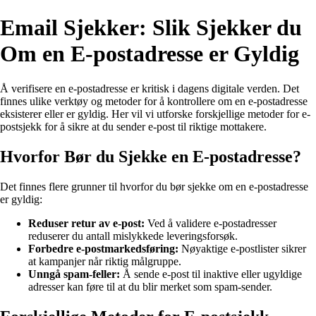
Email Sjekker: Slik Sjekker du
Om en E-postadresse er Gyldig
Å verifisere en e-postadresse er kritisk i dagens digitale verden. Det
finnes ulike verktøy og metoder for å kontrollere om en e-postadresse
eksisterer eller er gyldig. Her vil vi utforske forskjellige metoder for e-
postsjekk for å sikre at du sender e-post til riktige mottakere.
Hvorfor Bør du Sjekke en E-postadresse?
Det finnes flere grunner til hvorfor du bør sjekke om en e-postadresse
er gyldig:
Reduser retur av e-post:
Ved å validere e-postadresser
reduserer du antall mislykkede leveringsforsøk.
Forbedre e-postmarkedsføring:
Nøyaktige e-postlister sikrer
at kampanjer når riktig målgruppe.
Unngå spam-feller:
Å sende e-post til inaktive eller ugyldige
adresser kan føre til at du blir merket som spam-sender.