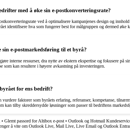
drifter med å øke sin e-postkonverteringsrate?
postkonverteringsrate ved å optimalisere kampanjenes design og innhold
rået identifisere hva som fungerer best for målgruppen og dermed øke k
 sin e-postmarkedsføring til et byrå?
gjøre interne ressurser, dra nytte av ekstern ekspertise og fokusere på si
e som kan resultere i høyere avkastning på investeringen.
yrået for ens bedrift?
 vurdere faktorer som byråets erfaring, referanser, kompetanse, tilnærm
m kan tilby skreddersydde løsninger som passer til bedriftens markedsfø
l
•
Glemt passord for Altibox e-post
•
Outlook og Hotmail Kundeservic
renger å vite om Outlook Live, Mail Live, Live Email og Outlook Entra