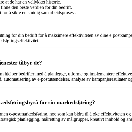
re at de har en vellykket historie.
finne den beste verdien for din bedrift.
 for å sikre en smidig samarbeidsprosess.
ing for din bedrift for å maksimere effektiviteten av dine e-postkampan
sføringseffektivitet.
enester tilbyr de?
som hjelper bedrifter med å planlegge, utforme og implementere effektiv
, automatisering av e-postutsendelser, analyse av kampanjeresultater og 
rkedsføringsbyrå for sin markedsføring?
nnen e-postmarkedsføring, noe som kan bidra til å øke effektiviteten og
trategisk planlegging, målretting av målgrupper, kreativt innhold og anal