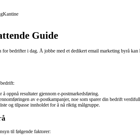
ng
Kantine
attende Guide
n for bedrifter i dag. Å jobbe med et dedikert email marketing byrå ka
bedrift:
r å oppnå resultater gjennom e-postmarkedsføring.
nnomføringen av e-postkampanjer, noe som sparer din bedrift verdifull 
ste og tilpasse innholdet for å nå riktig målgruppe.
rå
nsyn til følgende faktorer: