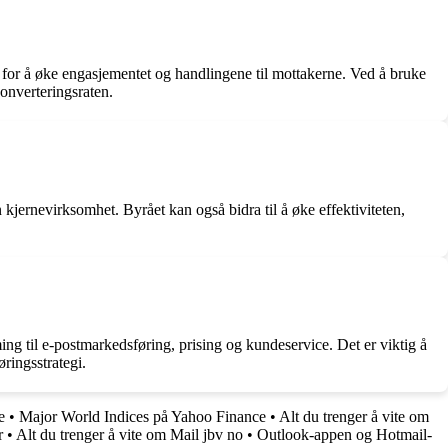
 for å øke engasjementet og handlingene til mottakerne. Ved å bruke
onverteringsraten.
n kjernevirksomhet. Byrået kan også bidra til å øke effektiviteten,
ing til e-postmarkedsføring, prising og kundeservice. Det er viktig å
ringsstrategi.
e
•
Major World Indices på Yahoo Finance
•
Alt du trenger å vite om
r
•
Alt du trenger å vite om Mail jbv no
•
Outlook-appen og Hotmail-