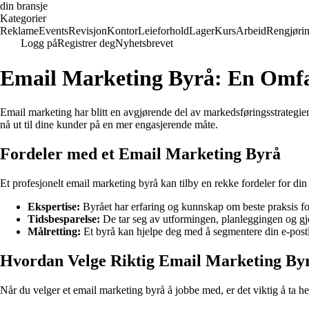
din bransje
Kategorier
Reklame
Events
Revisjon
Kontor
Leieforhold
Lager
Kurs
Arbeid
Rengjøri
Logg på
Registrer deg
Nyhetsbrevet
Email Marketing Byrå: En Omf
Email marketing har blitt en avgjørende del av markedsføringsstrategie
nå ut til dine kunder på en mer engasjerende måte.
Fordeler med et Email Marketing Byrå
Et profesjonelt email marketing byrå kan tilby en rekke fordeler for din 
Ekspertise:
Byrået har erfaring og kunnskap om beste praksis fo
Tidsbesparelse:
De tar seg av utformingen, planleggingen og gje
Målretting:
Et byrå kan hjelpe deg med å segmentere din e-postli
Hvordan Velge Riktig Email Marketing By
Når du velger et email marketing byrå å jobbe med, er det viktig å ta he