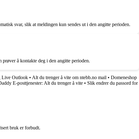
matisk svar, slik at meldingen kun sendes ut i den angitte perioden.
om prøver å kontakte deg i den angitte perioden.
g Live Outlook
•
Alt du trenger å vite om ntebb.no mail
•
Domeneshop
ddy E-posttjenester: Alt du trenger å vite
•
Slik endrer du passord for
sert bruk er forbudt.