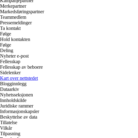
Kampanjepartner
Merkepartner
Markedsføringspartner
Teammedlem
Pressemeldinger
Ta kontakt
Følge
Hold kontakten
Følge
Deling
Nyheter e-post
Fellesskap
Fellesskap av beboere
Sidelenker
Kart over nettstedet
Blogginnlegg
Dataarkiv
Nyhetsseksjonen
Innholdskilde
Juridiske rammer
Informasjonskapsler
Beskyttelse av data
Tillatelse
Vilkår
Tilpasning