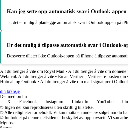
Kan jeg sette opp automatisk svar i Outlook-appen 
Ja, det er mulig å planlegge automatisk svar i Outlook-appen på iPho
Er det mulig å tilpasse automatisk svar i Outlook-
Dessverre tillater ikke Outlook-appen på iPhone å tilpasse automatis
Alt du trenger å vite om Royal Mail
•
Alt du trenger å vite om domene
Webmail: Alt du trenger å vite
•
Email Verifier – Verifiser e-posten din
Hotmail og Outlook
•
Alt du trenger å vite om mail signaturer i Outloo
din bransje
Del med omhu
X
Facebook
Instagram
LinkedIn
YouTube
Pin
© Ingen del kan reproduseres uten skriftlig tillatelse.
© Alle rettigheter forbeholdt. Vi kan motta en andel av salget når du h
© Innholdet på denne nettsiden er beskyttet av opphavsrett. Vi samarbe
Møt oss
Starten