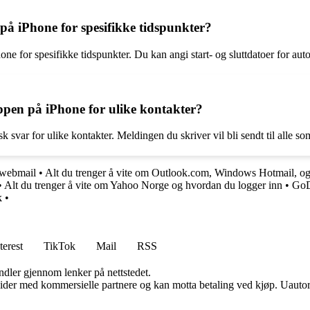
på iPhone for spesifikke tidspunkter?
ne for spesifikke tidspunkter. Du kan angi start- og sluttdatoer for auto
appen på iPhone for ulike kontakter?
k svar for ulike kontakter. Meldingen du skriver vil bli sendt til alle s
 webmail
•
Alt du trenger å vite om Outlook.com, Windows Hotmail, o
•
Alt du trenger å vite om Yahoo Norge og hvordan du logger inn
•
GoDa
k
•
terest
TikTok
Mail
RSS
andler gjennom lenker på nettstedet.
ider med kommersielle partnere og kan motta betaling ved kjøp. Uautori