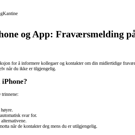
ng
Kantine
Phone og App: Fraværsmelding p
ksjon for å informere kollegaer og kontakter om din midlertidige fravær
v når du ikke er tilgjengelig.
å iPhone?
 trinnene:
l høyre.
automatisk svar for.
alternativene.
motta når de kontakter deg mens du er utilgjengelig.