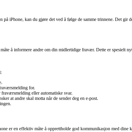
 på iPhone, kan du gjøre det ved å følge de samme trinnene. Det gir de
te å informere andre om din midlertidige fravær. Dette er spesielt nytt
:
e.
fraværsmelding for.
or fraværsmelding eller automatiske svar.
sker at andre skal motta når de sender deg en e-post.
ingen.
ne er en effektiv måte å opprettholde god kommunikasjon med dine koll