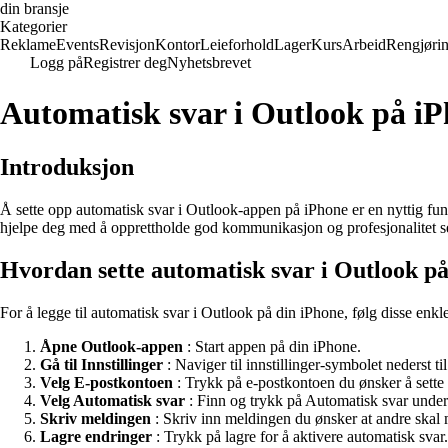
din bransje
Kategorier
Reklame
Events
Revisjon
Kontor
Leieforhold
Lager
Kurs
Arbeid
Rengjøri
Logg på
Registrer deg
Nyhetsbrevet
Automatisk svar i Outlook på i
Introduksjon
Å sette opp automatisk svar i Outlook-appen på iPhone er en nyttig fun
hjelpe deg med å opprettholde god kommunikasjon og profesjonalitet sel
Hvordan sette automatisk svar i Outlook p
For å legge til automatisk svar i Outlook på din iPhone, følg disse enkle
Åpne Outlook-appen
: Start appen på din iPhone.
Gå til Innstillinger
: Naviger til innstillinger-symbolet nederst ti
Velg E-postkontoen
: Trykk på e-postkontoen du ønsker å sette 
Velg Automatisk svar
: Finn og trykk på Automatisk svar under 
Skriv meldingen
: Skriv inn meldingen du ønsker at andre skal 
Lagre endringer
: Trykk på lagre for å aktivere automatisk svar.