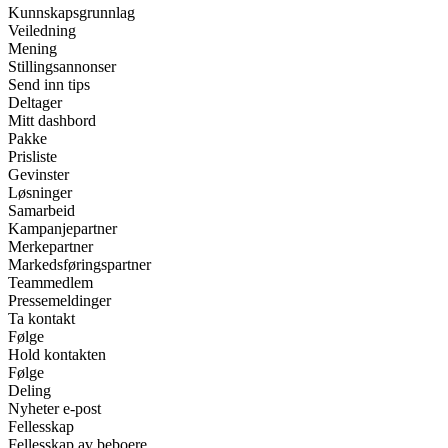
Kunnskapsgrunnlag
Veiledning
Mening
Stillingsannonser
Send inn tips
Deltager
Mitt dashbord
Pakke
Prisliste
Gevinster
Løsninger
Samarbeid
Kampanjepartner
Merkepartner
Markedsføringspartner
Teammedlem
Pressemeldinger
Ta kontakt
Følge
Hold kontakten
Følge
Deling
Nyheter e-post
Fellesskap
Fellesskap av beboere