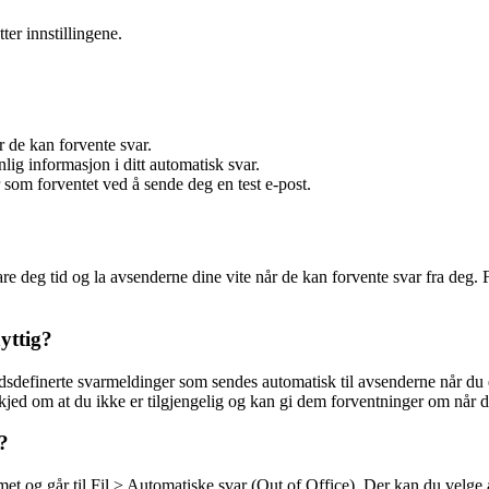
tter innstillingene.
r de kan forvente svar.
ig informasjon i ditt automatisk svar.
 som forventet ved å sende deg en test e-post.
 deg tid og la avsenderne dine vite når de kan forvente svar fra deg. Fø
yttig?
definerte svarmeldinger som sendes automatisk til avsenderne når du er u
skjed om at du ikke er tilgjengelig og kan gi dem forventninger om når d
?
 og går til Fil > Automatiske svar (Out of Office). Der kan du velge å a