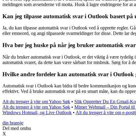
meldingen som avsenderne vil motta. Husk å lagre endringene for at au
Kan jeg tilpasse automatisk svar i Outlook basert på 
Ja, du kan tilpasse automatisk svar i Outlook ved å opprette regler. G
eller emneord, og angi tilpassede svarmeldinger for disse. Dette lar deg
Hva bør jeg huske på når jeg bruker automatisk svar
Når du bruker automatisk svar i Outlook, er det viktig å være tydelig
automatisk svaret, da dette kan være sårbart for misbruk. Sørg for å de
Hvilke andre fordeler kan automatisk svar i Outlook
Automatisk svar i Outlook kan bidra til bedre kommunikasjon og kundes
effektivt. Ved å bruke automatisk svar på en smart måte, kan du oppret
Alt du trenger å vite om Yahoo Søk
•
Slik Oppretter Du En Gmail-Ko
Alt du trenger å vite om Yahoo Søk
•
Mimer Webmail – Din Portal ti
Windows Hotmail, og Live Outlook
•
Alt du trenger å vite om e-pos
din bransje
Del med omhu
X