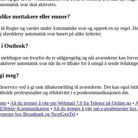
tomatisk svar skal aktiveres.
ulike mottakere eller emner?
å til Regler og varsler under Automatiske svar og opprett en ny regel. H
 skreddersy automatisk svar basert på ulike kriterier.
 i Outlook?
 i meldingen om hvorfor du er utilgjengelig og når avsenderne kan forve
aktivere automatisk svar når du er tilbake for å unngå å sende feilaktig
 gi meg?
ervice ved å gi rask tilbakemelding til avsenderne. Det kan også bidra 
tholde profesjonalitet og effektivitet i e-postkommunikasjonen din.
nto
•
Alt du trenger å vite om Webmail 7.0 fra Telenor på Online.no
•
A
l Effektiv Kommunikasjon
•
Alt du trenger å vite om e-posttjenester h
ttjenester hos Broadpark og NextGenTel
•