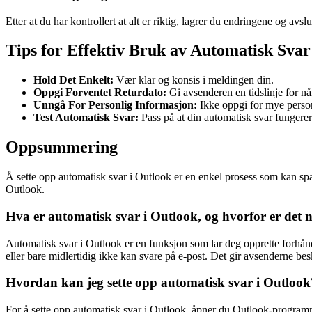
Etter at du har kontrollert at alt er riktig, lagrer du endringene og avslu
Tips for Effektiv Bruk av Automatisk Svar
Hold Det Enkelt:
Vær klar og konsis i meldingen din.
Oppgi Forventet Returdato:
Gi avsenderen en tidslinje for nå
Unngå For Personlig Informasjon:
Ikke oppgi for mye personl
Test Automatisk Svar:
Pass på at din automatisk svar fungerer
Oppsummering
Å sette opp automatisk svar i Outlook er en enkel prosess som kan spare
Outlook.
Hva er automatisk svar i Outlook, og hvorfor er det n
Automatisk svar i Outlook er en funksjon som lar deg opprette forhånds
eller bare midlertidig ikke kan svare på e-post. Det gir avsenderne be
Hvordan kan jeg sette opp automatisk svar i Outlook
For å sette opp automatisk svar i Outlook, åpner du Outlook-programmet