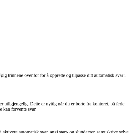
lg trinnene ovenfor for å opprette og tilpasse ditt automatisk svar i
tilgjengelig. Dette er nyttig når du er borte fra kontoret, på ferie
e kan forvente svar.
ktivere automatisk svar, angi start- og sluttdatoer, samt skrive selve