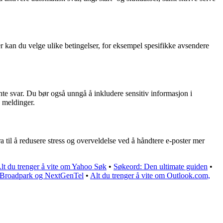
er kan du velge ulike betingelser, for eksempel spesifikke avsendere
nte svar. Du bør også unngå å inkludere sensitiv informasjon i
e meldinger.
til å redusere stress og overveldelse ved å håndtere e-poster mer
lt du trenger å vite om Yahoo Søk
•
Søkeord: Den ultimate guiden
•
os Broadpark og NextGenTel
•
Alt du trenger å vite om Outlook.com,