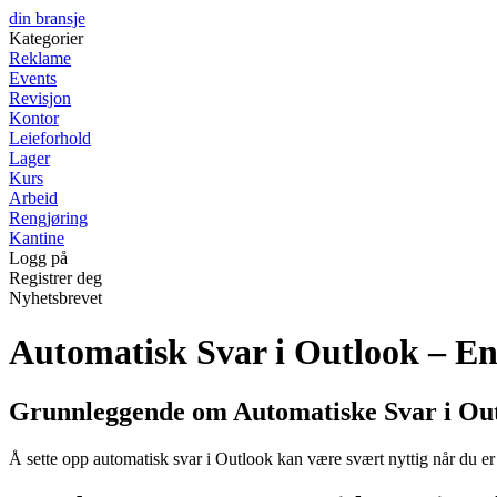
din bransje
Kategorier
Reklame
Events
Revisjon
Kontor
Leieforhold
Lager
Kurs
Arbeid
Rengjøring
Kantine
Logg på
Registrer deg
Nyhetsbrevet
Automatisk Svar i Outlook – En
Grunnleggende om Automatiske Svar i Ou
Å sette opp automatisk svar i Outlook kan være svært nyttig når du er 