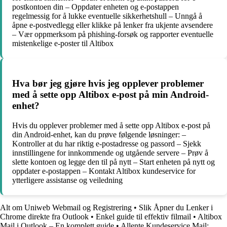
postkontoen din – Oppdater enheten og e-postappen
regelmessig for å lukke eventuelle sikkerhetshull – Unngå å
åpne e-postvedlegg eller klikke på lenker fra ukjente avsendere
– Vær oppmerksom på phishing-forsøk og rapporter eventuelle
mistenkelige e-poster til Altibox
Hva bør jeg gjøre hvis jeg opplever problemer
med å sette opp Altibox e-post på min Android-
enhet?
Hvis du opplever problemer med å sette opp Altibox e-post på
din Android-enhet, kan du prøve følgende løsninger: –
Kontroller at du har riktig e-postadresse og passord – Sjekk
innstillingene for innkommende og utgående servere – Prøv å
slette kontoen og legge den til på nytt – Start enheten på nytt og
oppdater e-postappen – Kontakt Altibox kundeservice for
ytterligere assistanse og veiledning
Alt om Uniweb Webmail og Registrering
•
Slik Åpner du Lenker i
Chrome direkte fra Outlook
•
Enkel guide til effektiv filmail
•
Altibox
Mail i Outlook – En komplett guide
•
Allente Kundeservice Mail: