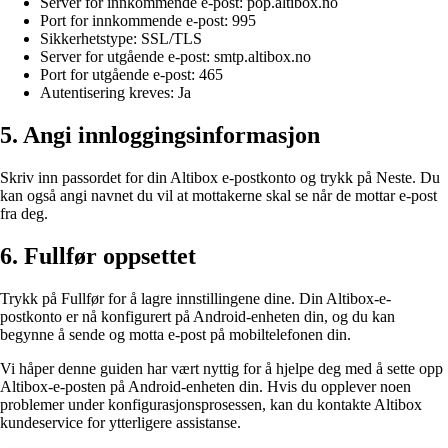
Server for innkommende e-post: pop.altibox.no
Port for innkommende e-post: 995
Sikkerhetstype: SSL/TLS
Server for utgående e-post: smtp.altibox.no
Port for utgående e-post: 465
Autentisering kreves: Ja
5. Angi innloggingsinformasjon
Skriv inn passordet for din Altibox e-postkonto og trykk på Neste. Du
kan også angi navnet du vil at mottakerne skal se når de mottar e-post
fra deg.
6. Fullfør oppsettet
Trykk på Fullfør for å lagre innstillingene dine. Din Altibox-e-
postkonto er nå konfigurert på Android-enheten din, og du kan
begynne å sende og motta e-post på mobiltelefonen din.
Vi håper denne guiden har vært nyttig for å hjelpe deg med å sette opp
Altibox-e-posten på Android-enheten din. Hvis du opplever noen
problemer under konfigurasjonsprosessen, kan du kontakte Altibox
kundeservice for ytterligere assistanse.