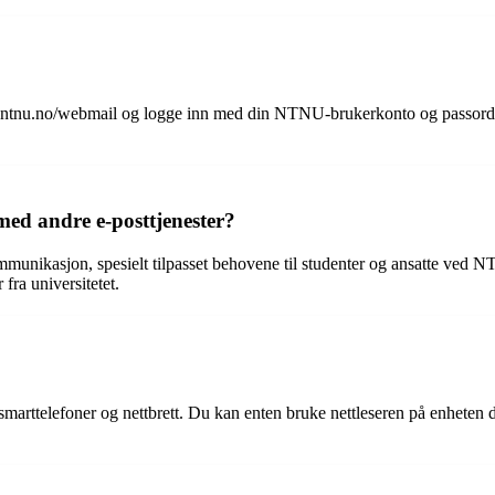
.ntnu.no/webmail og logge inn med din NTNU-brukerkonto og passord. 
ed andre e-posttjenester?
ommunikasjon, spesielt tilpasset behovene til studenter og ansatte ve
 fra universitetet.
rttelefoner og nettbrett. Du kan enten bruke nettleseren på enheten din