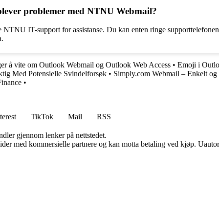
opplever problemer med NTNU Webmail?
U IT-support for assistanse. Du kan enten ringe supporttelefonen, s
a.
nger å vite om Outlook Webmail og Outlook Web Access
•
Emoji i Outl
tig Med Potensielle Svindelforsøk
•
Simply.com Webmail – Enkelt og 
Finance
•
terest
TikTok
Mail
RSS
andler gjennom lenker på nettstedet.
ider med kommersielle partnere og kan motta betaling ved kjøp. Uautori