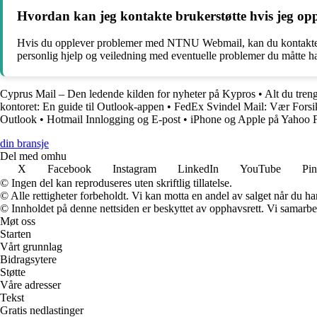
Hvordan kan jeg kontakte brukerstøtte hvis jeg 
Hvis du opplever problemer med NTNU Webmail, kan du kontakte NTN
personlig hjelp og veiledning med eventuelle problemer du måtte h
Cyprus Mail – Den ledende kilden for nyheter på Kypros
•
Alt du tre
kontoret: En guide til Outlook-appen
•
FedEx Svindel Mail: Vær Forsik
Outlook
•
Hotmail Innlogging og E-post
•
iPhone og Apple på Yahoo 
din bransje
Del med omhu
X
Facebook
Instagram
LinkedIn
YouTube
Pin
© Ingen del kan reproduseres uten skriftlig tillatelse.
© Alle rettigheter forbeholdt. Vi kan motta en andel av salget når du h
© Innholdet på denne nettsiden er beskyttet av opphavsrett. Vi samarbe
Møt oss
Starten
Vårt grunnlag
Bidragsytere
Støtte
Våre adresser
Tekst
Gratis nedlastinger