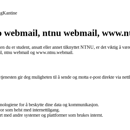
ng
Kantine
 webmail, ntnu webmail, www.n
du er student, ansatt eller annet tilknyttet NTNU, er det viktig å v
mail, ntnu webmail og www.ntnu.webmail.
jenesten gir deg muligheten til å sende og motta e-post direkte via net
nologiene for å beskytte dine data og kommunikasjon.
r som helst med internettilgang.
 med andre systemer og plattformer som brukes internt.