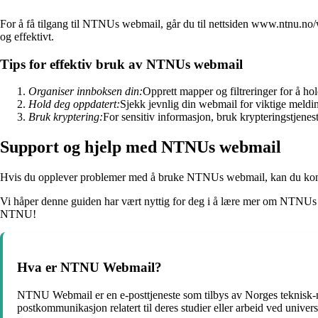
For å få tilgang til NTNUs webmail, går du til nettsiden www.ntnu.no
og effektivt.
Tips for effektiv bruk av NTNUs webmail
Organiser innboksen din:
Opprett mapper og filtreringer for å ho
Hold deg oppdatert:
Sjekk jevnlig din webmail for viktige meld
Bruk kryptering:
For sensitiv informasjon, bruk krypteringstjen
Support og hjelp med NTNUs webmail
Hvis du opplever problemer med å bruke NTNUs webmail, kan du kontak
Vi håper denne guiden har vært nyttig for deg i å lære mer om NTNUs w
NTNU!
Hva er NTNU Webmail?
NTNU Webmail er en e-posttjeneste som tilbys av Norges teknisk-nat
postkommunikasjon relatert til deres studier eller arbeid ved universi