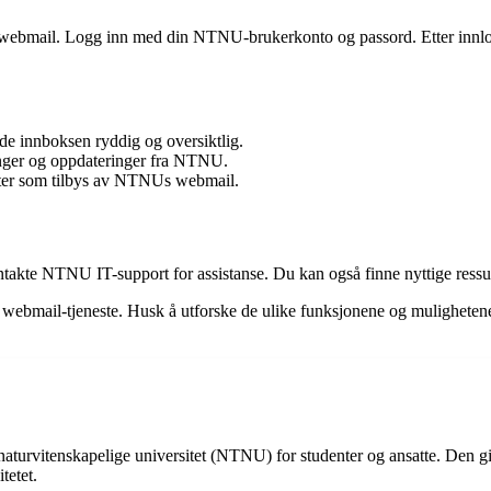
/webmail. Logg inn med din NTNU-brukerkonto og passord. Etter innlog
lde innboksen ryddig og oversiktlig.
inger og oppdateringer fra NTNU.
ester som tilbys av NTNUs webmail.
te NTNU IT-support for assistanse. Du kan også finne nyttige ressur
ebmail-tjeneste. Husk å utforske de ulike funksjonene og mulighetene 
urvitenskapelige universitet (NTNU) for studenter og ansatte. Den gir
tetet.