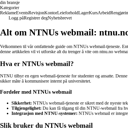
din bransje
Kategorier
Reklame
Events
Revisjon
Kontor
Leieforhold
Lager
Kurs
Arbeid
Rengjøri
Logg på
Registrer deg
Nyhetsbrevet
Alt om NTNUs webmail: ntnu.no
Velkommen til vår omfattende guide om NTNUs webmail-tjeneste. Enten 
denne artikkelen vil vi utforske alt du trenger å vite om ntnu.no web
Hva er NTNUs webmail?
NTNU tilbyr en egen webmail-tjeneste for studenter og ansatte. Denne t
sikker måte å kommunisere internt på universitetet.
Fordeler med NTNUs webmail
Sikkerhet:
NTNUs webmail-tjeneste er sikret med de nyeste tek
Tilgjengelighet:
Du kan få tilgang til din NTNU-webmail fra hvo
Integrasjon med NTNU-systemer:
NTNUs webmail er integrert
Slik bruker du NTNUs webmail