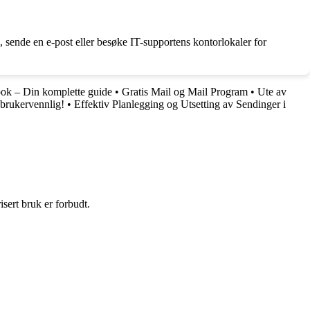
ende en e-post eller besøke IT-supportens kontorlokaler for
ook – Din komplette guide
•
Gratis Mail og Mail Program
•
Ute av
brukervennlig!
•
Effektiv Planlegging og Utsetting av Sendinger i
sert bruk er forbudt.