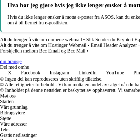
Hva bør jeg gjøre hvis jeg ikke lenger ønsker å mot
Hvis du ikke lenger ønsker å motta e-poster fra ASOS, kan du enkel
om å bli fjernet fra e-postlisten.
Alt du trenger å vite om domene webmail
•
Slik Sender du Kryptert E
Alt du trenger å vite om Hostinger Webmail
•
Email Header Analyzer – 
Forskjellen mellom Bcc Email og Bcc Mail
•
din bransje
Del med omhu
X
Facebook
Instagram
LinkedIn
YouTube
Pin
© Ingen del kan reproduseres uten skriftlig tillatelse.
© Alle rettigheter forbeholdt. Vi kan motta en andel av salget når du h
© Innholdet på denne nettsiden er beskyttet av opphavsrett. Vi samarbe
Møt oss
Starten
Vårt grunnlag
Bidragsytere
Støtte
Våre adresser
Tekst
Gratis nedlastinger