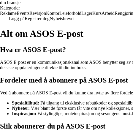
din bransje
Kategorier
Reklame
Events
Revisjon
Kontor
Leieforhold
Lager
Kurs
Arbeid
Rengjøri
Logg på
Registrer deg
Nyhetsbrevet
Alt om ASOS E-post
Hva er ASOS E-post?
ASOS E-post er en kommunikasjonskanal som ASOS benytter seg av for 
de siste oppdateringene direkte til din innboks.
Fordeler med å abonnere på ASOS E-post
Ved å abonnere på ASOS E-post vil du kunne dra nytte av flere fordele
Spesialtilbud:
Få tilgang til eksklusive rabattkoder og spesialtil
Nyheter:
Vær blant de første som får vite om nye kolleksjoner, 
Inspirasjon:
Få stylingtips, moteinspirasjon og sesongens must-h
Slik abonnerer du på ASOS E-post