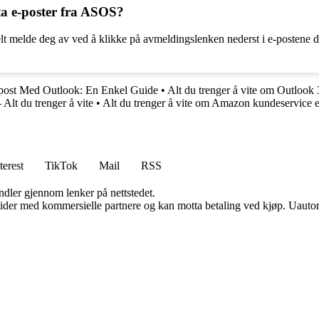
ta e-poster fra ASOS?
t melde deg av ved å klikke på avmeldingslenken nederst i e-postene d
-post Med Outlook: En Enkel Guide
•
Alt du trenger å vite om Outlook 
Alt du trenger å vite
•
Alt du trenger å vite om Amazon kundeservice e
terest
TikTok
Mail
RSS
andler gjennom lenker på nettstedet.
ider med kommersielle partnere og kan motta betaling ved kjøp. Uautori