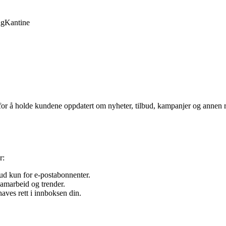
ng
Kantine
å holde kundene oppdatert om nyheter, tilbud, kampanjer og annen rel
r:
bud kun for e-postabonnenter.
samarbeid og trender.
aves rett i innboksen din.