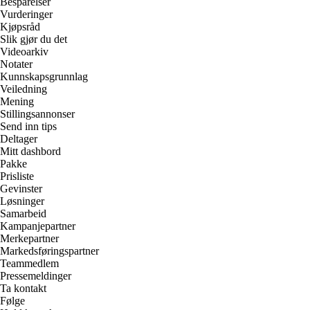
Besparelser
Vurderinger
Kjøpsråd
Slik gjør du det
Videoarkiv
Notater
Kunnskapsgrunnlag
Veiledning
Mening
Stillingsannonser
Send inn tips
Deltager
Mitt dashbord
Pakke
Prisliste
Gevinster
Løsninger
Samarbeid
Kampanjepartner
Merkepartner
Markedsføringspartner
Teammedlem
Pressemeldinger
Ta kontakt
Følge