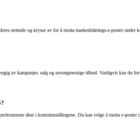
res nettside og krysse av for å motta markedsførings-e-poster under ko
gig av kampanjer, salg og sesongmessige tilbud. Vanligvis kan du forv
S?
preferansene dine i kontoinnstillingene. Du kan velge å motta e-poster o