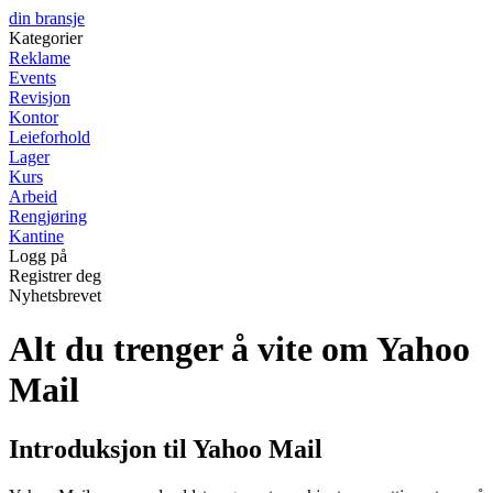
din bransje
Kategorier
Reklame
Events
Revisjon
Kontor
Leieforhold
Lager
Kurs
Arbeid
Rengjøring
Kantine
Logg på
Registrer deg
Nyhetsbrevet
Alt du trenger å vite om Yahoo
Mail
Introduksjon til Yahoo Mail