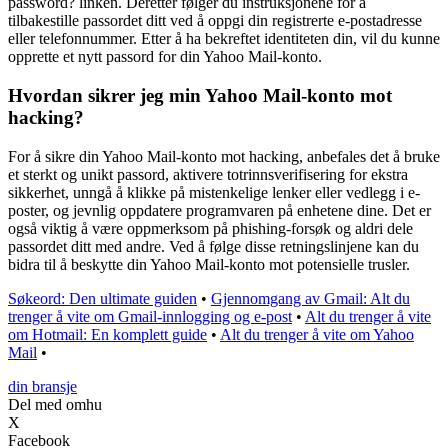
password? linken. Deretter følger du instruksjonene for å
tilbakestille passordet ditt ved å oppgi din registrerte e-postadresse
eller telefonnummer. Etter å ha bekreftet identiteten din, vil du kunne
opprette et nytt passord for din Yahoo Mail-konto.
Hvordan sikrer jeg min Yahoo Mail-konto mot
hacking?
For å sikre din Yahoo Mail-konto mot hacking, anbefales det å bruke
et sterkt og unikt passord, aktivere totrinnsverifisering for ekstra
sikkerhet, unngå å klikke på mistenkelige lenker eller vedlegg i e-
poster, og jevnlig oppdatere programvaren på enhetene dine. Det er
også viktig å være oppmerksom på phishing-forsøk og aldri dele
passordet ditt med andre. Ved å følge disse retningslinjene kan du
bidra til å beskytte din Yahoo Mail-konto mot potensielle trusler.
Søkeord: Den ultimate guiden
•
Gjennomgang av Gmail: Alt du
trenger å vite om Gmail-innlogging og e-post
•
Alt du trenger å vite
om Hotmail: En komplett guide
•
Alt du trenger å vite om Yahoo
Mail
•
din bransje
Del med omhu
X
Facebook