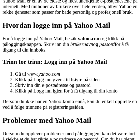
Yahoo Mail er en av de eldste og mest anerkjente e-posttjenestene på
internett. Med millioner av brukere over hele verden, tilbyr Yahoo en
rekke tjenester som passer for både personlig og profesjonell bruk.
Hvordan logge inn på Yahoo Mail
For å logge inn på Yahoo Mail, besøk
yahoo.com
og klikk på
påloggingsknappen. Skriv inn din
brukernavn
og
passord
for å få
tilgang til din innboks.
Trinn for trinn: Logg inn på Yahoo Mail
Gå til
www.yahoo.com
Klikk på Logg inn øverst til høyre på siden
Skriv inn din e-postadresse og passord
Klikk på Logg inn igjen for å få tilgang til din konto
Dersom du ikke har en Yahoo-konto ennå, kan du enkelt opprette en
ved å følge trinnene på registreringssiden.
Problemer med Yahoo Mail
Dersom du opplever problemer med påloggingen, kan det være lurt
å sjekke at du har riktig e-postadresse og passord. Om du har glemt