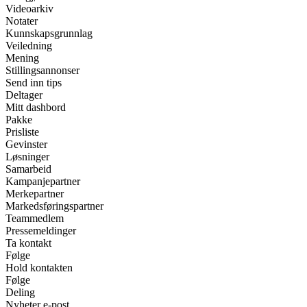
Videoarkiv
Notater
Kunnskapsgrunnlag
Veiledning
Mening
Stillingsannonser
Send inn tips
Deltager
Mitt dashbord
Pakke
Prisliste
Gevinster
Løsninger
Samarbeid
Kampanjepartner
Merkepartner
Markedsføringspartner
Teammedlem
Pressemeldinger
Ta kontakt
Følge
Hold kontakten
Følge
Deling
Nyheter e-post