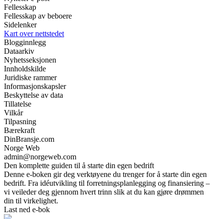
Fellesskap
Fellesskap av beboere
Sidelenker
Kart over nettstedet
Blogginnlegg
Dataarkiv
Nyhetsseksjonen
Innholdskilde
Juridiske rammer
Informasjonskapsler
Beskyttelse av data
Tillatelse
Vilkår
Tilpasning
Bærekraft
DinBransje.com
Norge Web
admin@norgeweb.com
Den komplette guiden til å starte din egen bedrift
Denne e-boken gir deg verktøyene du trenger for å starte din egen
bedrift. Fra idéutvikling til forretningsplanlegging og finansiering –
vi veileder deg gjennom hvert trinn slik at du kan gjøre drømmen
din til virkelighet.
Last ned e-bok