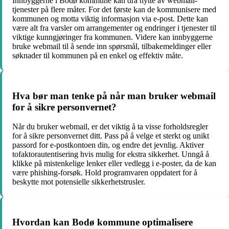
Innbyggerne i Bodø kommune kan dra nytte av webmail-
tjenester på flere måter. For det første kan de kommunisere med
kommunen og motta viktig informasjon via e-post. Dette kan
være alt fra varsler om arrangementer og endringer i tjenester til
viktige kunngjøringer fra kommunen. Videre kan innbyggerne
bruke webmail til å sende inn spørsmål, tilbakemeldinger eller
søknader til kommunen på en enkel og effektiv måte.
Hva bør man tenke på når man bruker webmail
for å sikre personvernet?
Når du bruker webmail, er det viktig å ta visse forholdsregler
for å sikre personvernet ditt. Pass på å velge et sterkt og unikt
passord for e-postkontoen din, og endre det jevnlig. Aktiver
tofaktorautentisering hvis mulig for ekstra sikkerhet. Unngå å
klikke på mistenkelige lenker eller vedlegg i e-poster, da de kan
være phishing-forsøk. Hold programvaren oppdatert for å
beskytte mot potensielle sikkerhetstrusler.
Hvordan kan Bodø kommune optimalisere