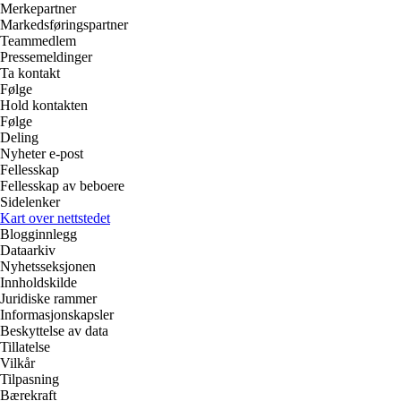
Merkepartner
Markedsføringspartner
Teammedlem
Pressemeldinger
Ta kontakt
Følge
Hold kontakten
Følge
Deling
Nyheter e-post
Fellesskap
Fellesskap av beboere
Sidelenker
Kart over nettstedet
Blogginnlegg
Dataarkiv
Nyhetsseksjonen
Innholdskilde
Juridiske rammer
Informasjonskapsler
Beskyttelse av data
Tillatelse
Vilkår
Tilpasning
Bærekraft