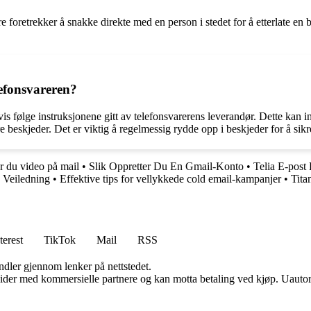
foretrekker å snakke direkte med en person i stedet for å etterlate en bes
lefonsvareren?
gvis følge instruksjonene gitt av telefonsvarerens leverandør. Dette kan
 beskjeder. Det er viktig å regelmessig rydde opp i beskjeder for å sikre
er du video på mail
•
Slik Oppretter Du En Gmail-Konto
•
Telia E-post
 Veiledning
•
Effektive tips for vellykkede cold email-kampanjer
•
Tita
terest
TikTok
Mail
RSS
andler gjennom lenker på nettstedet.
ider med kommersielle partnere og kan motta betaling ved kjøp. Uautori