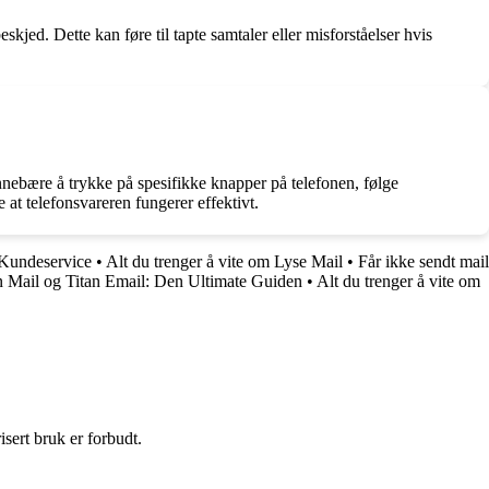
kjed. Dette kan føre til tapte samtaler eller misforståelser hvis
 innebære å trykke på spesifikke knapper på telefonen, følge
 at telefonsvareren fungerer effektivt.
 Kundeservice
•
Alt du trenger å vite om Lyse Mail
•
Får ikke sendt mail
n Mail og Titan Email: Den Ultimate Guiden
•
Alt du trenger å vite om
sert bruk er forbudt.