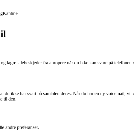
ng
Kantine
il
 og lagre talebeskjeder fra anropere når du ikke kan svare på telefonen di
at du ikke har svart på samtalen deres. Når du har en ny voicemail, vil 
e til den.
lle andre preferanser.