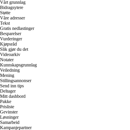
Vårt grunnlag
Bidragsytere
Støtte
Våre adresser
Tekst
Gratis nedlastinger
Besparelser
Vurderinger
Kjøpsråd
Slik gjør du det
Videoarkiv
Notater
Kunnskapsgrunnlag
Veiledning
Mening
Stillingsannonser
Send inn tips
Deltager
Mitt dashbord
Pakke
Prisliste
Gevinster
Løsninger
Samarbeid
Kampanjepartner