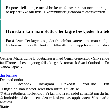
En potensiell ulempe med å bruke telefonsvarer er at noen innringere 
beskjeder ikke blir tydelig kommunisert gjennom telefonsvareren.
Hvordan kan man slette eller lagre beskjeder fra te
For å slette eller lagre beskjeder fra telefonsvareren, må man vanli
talekommandoer eller bruke en tilknyttet mobilapp for å administrere
Generer Midlertidige E-postadresser med Gmail Generator
•
Slik send
fra iPhone – Løsninger og feilsøking
•
Automatisk Svar i Outlook – En
Yahoo Japan
•
din bransje
Del med omhu
X
Facebook
Instagram
LinkedIn
YouTube
Pin
© Ingen del kan reproduseres uten skriftlig tillatelse.
© Alle rettigheter forbeholdt. Vi kan motta en andel av salget når du h
© Innholdet på denne nettsiden er beskyttet av opphavsrett. Vi samarbe
Møt oss
Starten