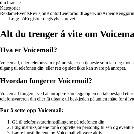
din bransje
Kategorier
Reklame
Events
Revisjon
Kontor
Leieforhold
Lager
Kurs
Arbeid
Rengjøri
Logg på
Registrer deg
Nyhetsbrevet
Alt du trenger å vite om Voicema
Hva er Voicemail?
Voicemail, eller telefonsvarer på norsk, er en tjeneste som lar deg motta
tilgang til telefonen din, eller rett og slett ikke kan svare på anropet.
Hvordan fungerer Voicemail?
Voicemail fungerer ved at anropere kan legge igjen en talebeskjed etter 
telefonsvareren din eller få tilgang til beskjeden på annen måte for å lytt
For å sette opp Voicemail:
Gå til telefonsvarerinnstillingene på telefonen din.
Følg instruksjonene for å opprette en personlig hilsen og eventue
Lagre innstillingene og Voicemail vil være aktiv.