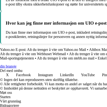
e-post tilby ekstra sikkerhetsfunksjoner og støtte for universitetets 
Hvor kan jeg finne mer informasjon om UIO e-post o
Du kan finne mer informasjon om UIO e-post, inkludert retningslinje
e-postklienter, retningslinjer for personvern og annen nyttig informas
Yahoo.no E-post: Alt du trenger å vite om Yahoo.no Mail
•
Altibox Mai
Alt du trenger å vite om Webhuset Webmail
•
Alt du trenger å vite om
Mail-sporingstjenesten
•
Alt du trenger å vite om ntebb.no mail
•
Enkel 
din bransje
Del med omhu
X
Facebook
Instagram
LinkedIn
YouTube
Pin
© Ingen del kan reproduseres uten skriftlig tillatelse.
© Alle rettigheter forbeholdt. Vi kan motta en andel av salget når du h
© Innholdet på denne nettsiden er beskyttet av opphavsrett. Vi samarbe
Møt oss
Starten
Vårt grunnlag
Bidragsytere