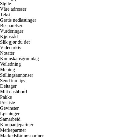
Støtte
Våre adresser
Tekst
Gratis nedlastinger
Besparelser
Vurderinger
Kjøpsråd
Slik gjør du det
Videoarkiv
Notater
Kunnskapsgrunnlag
Veiledning
Mening
Stillingsannonser
Send inn tips
Deltager
Mitt dashbord
Pakke
Prisliste
Gevinster
Løsninger
Samarbeid
Kampanjepartner
Merkepartner
Markedsføringspartner