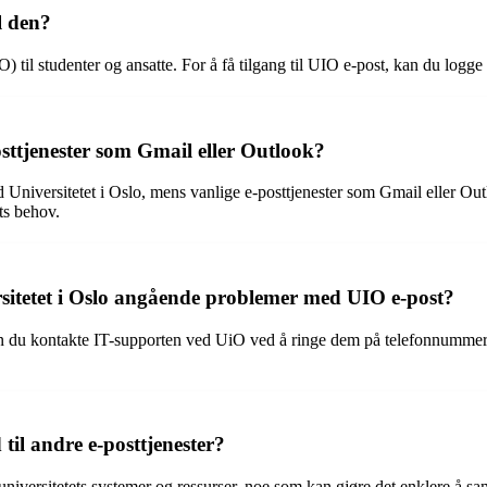
l den?
iO) til studenter og ansatte. For å få tilgang til UIO e-post, kan du lo
sttjenester som Gmail eller Outlook?
ed Universitetet i Oslo, mens vanlige e-posttjenester som Gmail eller Out
ts behov.
sitetet i Oslo angående problemer med UIO e-post?
n du kontakte IT-supporten ved UiO ved å ringe dem på telefonnummeret 
til andre e-posttjenester?
universitetets systemer og ressurser, noe som kan gjøre det enklere å 