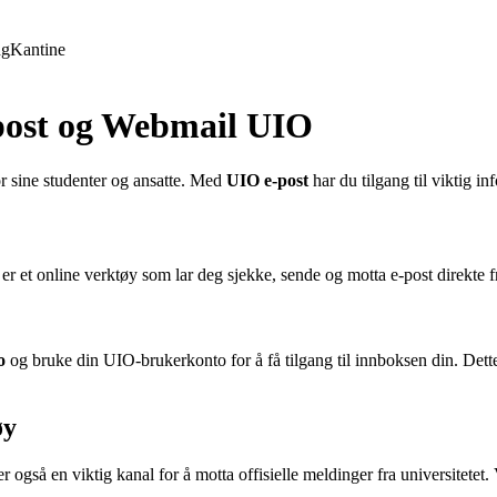
ng
Kantine
-post og Webmail UIO
for sine studenter og ansatte. Med
UIO e-post
har du tilgang til viktig 
 er et online verktøy som lar deg sjekke, sende og motta e-post direkte fr
o
og bruke din UIO-brukerkonto for å få tilgang til innboksen din. Dette
øy
r også en viktig kanal for å motta offisielle meldinger fra universitete