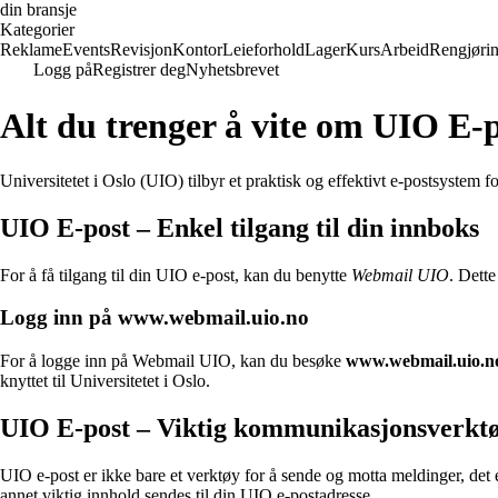
din bransje
Kategorier
Reklame
Events
Revisjon
Kontor
Leieforhold
Lager
Kurs
Arbeid
Rengjøri
Logg på
Registrer deg
Nyhetsbrevet
Alt du trenger å vite om UIO E
Universitetet i Oslo (UIO) tilbyr et praktisk og effektivt e-postsystem 
UIO E-post – Enkel tilgang til din innboks
For å få tilgang til din UIO e-post, kan du benytte
Webmail UIO
. Dette
Logg inn på www.webmail.uio.no
For å logge inn på Webmail UIO, kan du besøke
www.webmail.uio.n
knyttet til Universitetet i Oslo.
UIO E-post – Viktig kommunikasjonsverkt
UIO e-post er ikke bare et verktøy for å sende og motta meldinger, det e
annet viktig innhold sendes til din UIO e-postadresse.