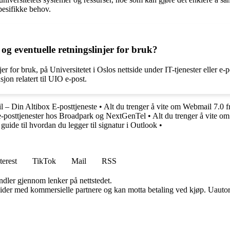
spesifikke behov.
g eventuelle retningslinjer for bruk?
r for bruk, på Universitetet i Oslos nettside under IT-tjenester eller e
jon relatert til UIO e-post.
l – Din Altibox E-posttjeneste
•
Alt du trenger å vite om Webmail 7.0 f
 e-posttjenester hos Broadpark og NextGenTel
•
Alt du trenger å vite o
guide til hvordan du legger til signatur i Outlook
•
terest
TikTok
Mail
RSS
andler gjennom lenker på nettstedet.
ider med kommersielle partnere og kan motta betaling ved kjøp. Uautori