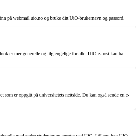
gge inn på webmail.uio.no og bruke ditt UiO-brukernavn og passord.
look er mer generelle og tilgjengelige for alle. UIO e-post kan ha
som er oppgitt på universitetets nettside. Du kan også sende en e-
samhandle med andre studenter og ansatte ved UiO. I tillegg kan UIO