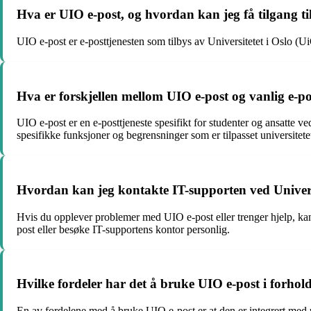
Hva er UIO e-post, og hvordan kan jeg få tilgang ti
UIO e-post er e-posttjenesten som tilbys av Universitetet i Oslo (U
Hva er forskjellen mellom UIO e-post og vanlig e-po
UIO e-post er en e-posttjeneste spesifikt for studenter og ansatte v
spesifikke funksjoner og begrensninger som er tilpasset universitete
Hvordan kan jeg kontakte IT-supporten ved Univer
Hvis du opplever problemer med UIO e-post eller trenger hjelp, ka
post eller besøke IT-supportens kontor personlig.
Hvilke fordeler har det å bruke UIO e-post i forhold 
En av fordelene med å bruke UIO e-post er at den er integrert med 