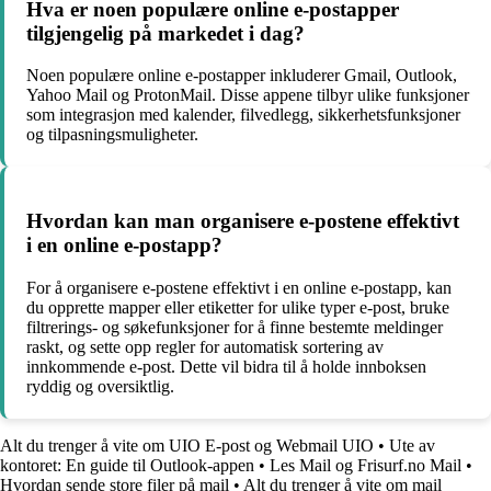
Hva er noen populære online e-postapper
tilgjengelig på markedet i dag?
Noen populære online e-postapper inkluderer Gmail, Outlook,
Yahoo Mail og ProtonMail. Disse appene tilbyr ulike funksjoner
som integrasjon med kalender, filvedlegg, sikkerhetsfunksjoner
og tilpasningsmuligheter.
Hvordan kan man organisere e-postene effektivt
i en online e-postapp?
For å organisere e-postene effektivt i en online e-postapp, kan
du opprette mapper eller etiketter for ulike typer e-post, bruke
filtrerings- og søkefunksjoner for å finne bestemte meldinger
raskt, og sette opp regler for automatisk sortering av
innkommende e-post. Dette vil bidra til å holde innboksen
ryddig og oversiktlig.
Alt du trenger å vite om UIO E-post og Webmail UIO
•
Ute av
kontoret: En guide til Outlook-appen
•
Les Mail og Frisurf.no Mail
•
Hvordan sende store filer på mail
•
Alt du trenger å vite om mail