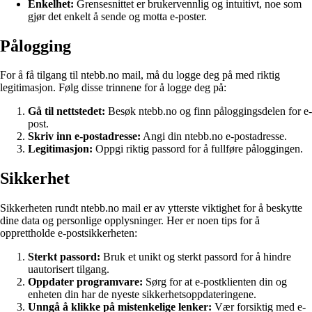
Enkelhet:
Grensesnittet er brukervennlig og intuitivt, noe som
gjør det enkelt å sende og motta e-poster.
Pålogging
For å få tilgang til ntebb.no mail, må du logge deg på med riktig
legitimasjon. Følg disse trinnene for å logge deg på:
Gå til nettstedet:
Besøk ntebb.no og finn påloggingsdelen for e-
post.
Skriv inn e-postadresse:
Angi din ntebb.no e-postadresse.
Legitimasjon:
Oppgi riktig passord for å fullføre påloggingen.
Sikkerhet
Sikkerheten rundt ntebb.no mail er av ytterste viktighet for å beskytte
dine data og personlige opplysninger. Her er noen tips for å
opprettholde e-postsikkerheten:
Sterkt passord:
Bruk et unikt og sterkt passord for å hindre
uautorisert tilgang.
Oppdater programvare:
Sørg for at e-postklienten din og
enheten din har de nyeste sikkerhetsoppdateringene.
Unngå å klikke på mistenkelige lenker:
Vær forsiktig med e-