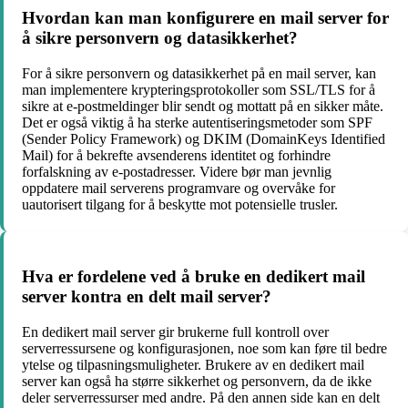
Hvordan kan man konfigurere en mail server for
å sikre personvern og datasikkerhet?
For å sikre personvern og datasikkerhet på en mail server, kan
man implementere krypteringsprotokoller som SSL/TLS for å
sikre at e-postmeldinger blir sendt og mottatt på en sikker måte.
Det er også viktig å ha sterke autentiseringsmetoder som SPF
(Sender Policy Framework) og DKIM (DomainKeys Identified
Mail) for å bekrefte avsenderens identitet og forhindre
forfalskning av e-postadresser. Videre bør man jevnlig
oppdatere mail serverens programvare og overvåke for
uautorisert tilgang for å beskytte mot potensielle trusler.
Hva er fordelene ved å bruke en dedikert mail
server kontra en delt mail server?
En dedikert mail server gir brukerne full kontroll over
serverressursene og konfigurasjonen, noe som kan føre til bedre
ytelse og tilpasningsmuligheter. Brukere av en dedikert mail
server kan også ha større sikkerhet og personvern, da de ikke
deler serverressurser med andre. På den annen side kan en delt