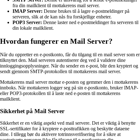
fra din mailklient til mottakerens mail server.
IMAP Server:
Denne brukes til å lagre e-postmeldinger på
serveren, slik at de kan nås fra forskjellige enheter.
POP3 Server:
Denne laster ned e-postmeldinger fra serveren til
din lokale mailklient.
Hvordan fungerer en Mail Server?
Når du oppretter en e-postkonto, får du tilgang til en mail server som er
tilknyttet den. Mail serveren autentiserer deg ved å validere dine
innloggingsopplysninger. Når du sender en e-post, blir den kryptert og
sendt gjennom SMTP-protokollen til mottakerens mail server.
Mottakerens mail server mottar e-posten og gemmer den i mottakerens
innboks. Når mottakeren logger seg på sin e-postkonto, bruker IMAP-
eller POP3-protokollen til å laste ned e-posten til mottakerens
mailklient.
Sikkerhet på Mail Server
Sikkerhet er en viktig aspekt ved mail servere. Det er viktig å benytte
SSL-sertifikater for å kryptere e-posttrafikken og beskytte dataene
dine. I tillegg bør du aktivere totrinnsverifisering for å sikre at
uautoriserte personer ikke får tilgang til e-postkontoen din.