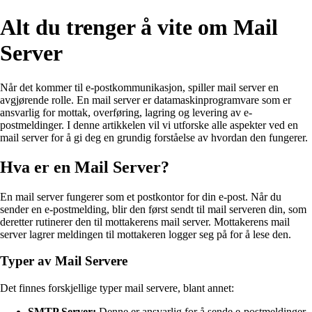
Alt du trenger å vite om Mail
Server
Når det kommer til e-postkommunikasjon, spiller mail server en
avgjørende rolle. En mail server er datamaskinprogramvare som er
ansvarlig for mottak, overføring, lagring og levering av e-
postmeldinger. I denne artikkelen vil vi utforske alle aspekter ved en
mail server for å gi deg en grundig forståelse av hvordan den fungerer.
Hva er en Mail Server?
En mail server fungerer som et postkontor for din e-post. Når du
sender en e-postmelding, blir den først sendt til mail serveren din, som
deretter rutinerer den til mottakerens mail server. Mottakerens mail
server lagrer meldingen til mottakeren logger seg på for å lese den.
Typer av Mail Servere
Det finnes forskjellige typer mail servere, blant annet:
SMTP Server:
Denne er ansvarlig for å sende e-postmeldinger