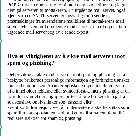
POP3-server, er ansvarlig for å motta e-postmeldinger og lagre
dem på serveren til mottakeren. En utgående mail server, også
kjent som en SMTP-server, er ansvarlig for å sende e-
postmeldinger fra avsenderens mailklient til mottakerens mail
server. Mens en innkommende mail server tar imot e-post, tar en
utgående mail server seg av å sende e-post.
Hva er viktigheten av å sikre mail serveren mot
spam og phishing?
Det er viktig å sikre mail serveren mot spam og phishing for å
beskytte brukernes personlige informasjon og forhindre uønsket
innhold i innboksen. Spam er uønskede e-postmeldinger som
ofte inneholder reklame eller svindelforsøk, mens phishing er en
form for svindel der angripere prøver å lure brukere til å gi fra
seg sensitive opplysninger som passord eller
kredittkortinformasjon. Ved å implementere sikkerhetstiltak som
spamfiltre og e-postautentisering, kan mail serveren bidra til å
redusere risikoen for spam og phishing.