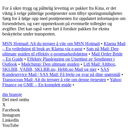
For å sikre trygg og pålitelig levering av pakker fra Kina, er det
viktig å velge pålitelige posttjenester som tilbyr sporingsmuligheter.
Sørg for å følge opp med posttjenesten for oppdatert informasjon om
forsendelsen, og vær oppmerksom på eventuelle tollregler og
avgifter. Det kan også være lurt å forsikre pakken for ekstra
beskyttelse under transporten.
MSN Hotmail: Alt du trenger å vite om MSN Hotmail
•
Klarna Mail
– En veiledning til bruk av Klarna via e-post
•
Sats på Mail: Den
ultimate guiden til effektiv e-postmarkedsføring
•
Mail Order Bride
– En Guide
•
Effektiv Planlegging og Utsetting av Sendinger i
Outlook
•
Mailchimp: Den ultimate guiden
•
Lifi Mail: Altibox,
SKLBB, VABB, SKLBB.no, Hebb.no Mail og mer
•
SAS
Kundeservice Mail | SAS Mail: Få hjelp og svar på dine spørsmål
•
Transocean Mail: Alt du trenger å vite om denne tjenesten
•
Yahoo
Finance og GME – En komplett guide
•
din bransje
Del med omhu
X
Facebook
Instagram
LinkedIn
YouTube