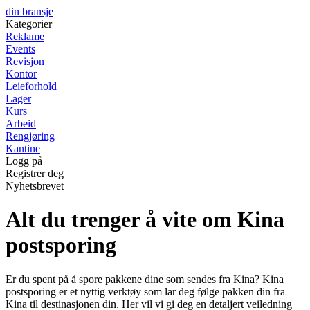
din bransje
Kategorier
Reklame
Events
Revisjon
Kontor
Leieforhold
Lager
Kurs
Arbeid
Rengjøring
Kantine
Logg på
Registrer deg
Nyhetsbrevet
Alt du trenger å vite om Kina
postsporing
Er du spent på å spore pakkene dine som sendes fra Kina? Kina
postsporing er et nyttig verktøy som lar deg følge pakken din fra
Kina til destinasjonen din. Her vil vi gi deg en detaljert veiledning