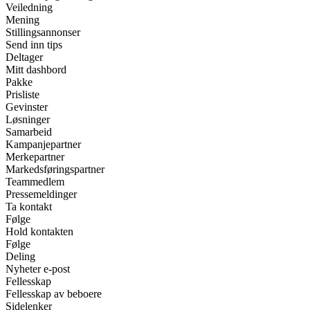
Veiledning
Mening
Stillingsannonser
Send inn tips
Deltager
Mitt dashbord
Pakke
Prisliste
Gevinster
Løsninger
Samarbeid
Kampanjepartner
Merkepartner
Markedsføringspartner
Teammedlem
Pressemeldinger
Ta kontakt
Følge
Hold kontakten
Følge
Deling
Nyheter e-post
Fellesskap
Fellesskap av beboere
Sidelenker