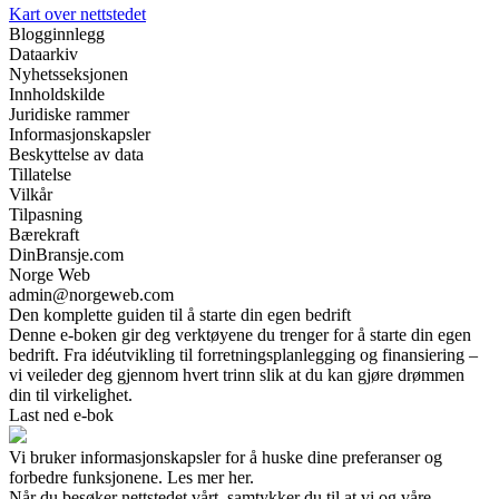
Kart over nettstedet
Blogginnlegg
Dataarkiv
Nyhetsseksjonen
Innholdskilde
Juridiske rammer
Informasjonskapsler
Beskyttelse av data
Tillatelse
Vilkår
Tilpasning
Bærekraft
DinBransje.com
Norge Web
admin@norgeweb.com
Den komplette guiden til å starte din egen bedrift
Denne e-boken gir deg verktøyene du trenger for å starte din egen
bedrift. Fra idéutvikling til forretningsplanlegging og finansiering –
vi veileder deg gjennom hvert trinn slik at du kan gjøre drømmen
din til virkelighet.
Last ned e-bok
Vi bruker informasjonskapsler for å huske dine preferanser og
forbedre funksjonene. Les mer her.
Når du besøker nettstedet vårt, samtykker du til at vi og våre