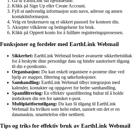
Gå til EarthLink sin hjemmeside.
Klikk på Sign Up eller Create Account.
Fyll ut nødvendig informasjon som navn, adresse og annen
kontaktinformasjon.
Velg en brukernavn og et sikkert passord for kontoen din.
Aksepter vilkårene og betingelsene for bruk.
Klikk på Opprett konto for å fullføre registreringsprosessen.
Funksjoner og fordeler med EarthLink Webmail
Sikkerhet:
EarthLink Webmail bruker avanserte sikkerhetstiltak
for å beskytte dine personlige data og hindre uautorisert tilgang
til din e-postkonto.
Organisasjon:
Du kan enkelt organisere e-postene dine ved
hjelp av mapper, filtrering og søkefunksjoner.
Samhandling:
EarthLink Webmail tilbyr integrasjon med
kalender, kontakter og oppgaver for bedre samhandling.
Spamfiltrering:
En effektiv spamfiltrering bidrar til å holde
innboksen din ren for uønsket e-post.
Multiplattformtilgang:
Du kan få tilgang til EarthLink
Webmail fra hvilken som helst enhet, uansett om det er en
datamaskin, smarttelefon eller nettbrett.
Tips og triks for effektiv bruk av EarthLink Webmail