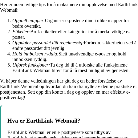
Her er noen nyttige tips for å maksimere din opplevelse med EarthLink
Webmail:
Opprett mapper:
Organiser e-postene dine i ulike mapper for
bedre oversikt.
Etiketter:
Bruk etiketter eller kategorier for å merke viktige e-
poster.
Oppdater passordet ditt regelmessig:
Forbedre sikkerheten ved å
endre passordet ditt jevnlig.
Hold innboksen ryddig:
Slett unødvendige e-poster og hold
innboksen ryddig.
Utforsk funksjoner:
Ta deg tid til å utforske alle funksjonene
EarthLink Webmail tilbyr for å få mest mulig ut av tjenesten.
Vi håper denne veiledningen har gitt deg en bedre forståelse av
EarthLink Webmail og hvordan du kan dra nytte av denne praktiske e-
posttjenesten. Sett opp din konto i dag og opplev en mer effektiv e-
posthverdag!
Hva er EarthLink Webmail?
EarthLink Webmail er en e-posttjeneste som tilbys av
EarthLink, et amerikansk selskap som leverer internettjenester